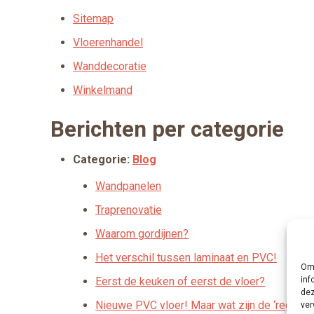
Sitemap
Vloerenhandel
Wanddecoratie
Winkelmand
Berichten per categorie
Categorie:
Blog
Wandpanelen
Traprenovatie
Waarom gordijnen?
Het verschil tussen laminaat en PVC!
Om 
Eerst de keuken of eerst de vloer?
inf
dez
Nieuwe PVC vloer! Maar wat zijn de ‘regels’
ver