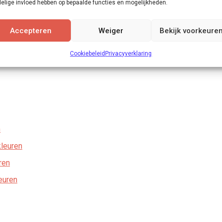
elige invloed hebben op bepaalde functies en mogelijkheden.
Accepteren
Weiger
Bekijk voorkeure
Cookiebeleid
Privacyverklaring
n
leuren
ren
euren