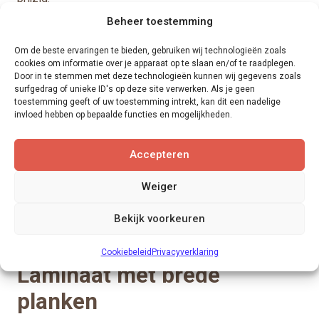
Beheer toestemming
Laminaat met betonlook
Om de beste ervaringen te bieden, gebruiken wij technologieën zoals
cookies om informatie over je apparaat op te slaan en/of te raadplegen.
Een trend die we de laatste jaren veel zien, is de
Door in te stemmen met deze technologieën kunnen wij gegevens zoals
‘industriële look’. Moderne woningen zijn vaak uitgerust
surfgedrag of unieke ID's op deze site verwerken. Als je geen
toestemming geeft of uw toestemming intrekt, kan dit een nadelige
met een betonlook vloer. Laminaat leent zich hier
invloed hebben op bepaalde functies en mogelijkheden.
wederom uitstekend voor. Laminaat met betonlook is
eenvoudig te leggen, voelt niet koud aan en kan niet
Accepteren
barsten (waar echt beton dat wel kan). Bovendien is een
laminaatvloer met betonlook een stuk minder definitief
Weiger
dan ‘echt’ beton. Bent u na 10 jaar uitgekeken op uw
interieur? U kunt een laminaatvloer eenvoudig weer
Bekijk voorkeuren
vervangen!
Cookiebeleid
Privacyverklaring
Laminaat met brede
planken