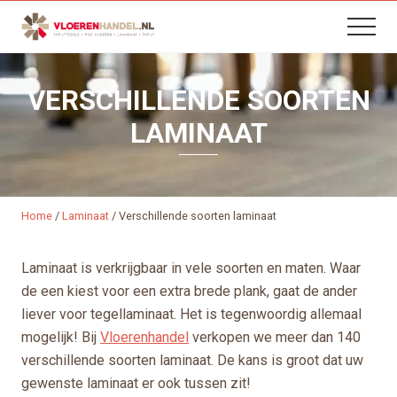
B
Menu
Skip
Skip
Menu
H
to
to
content
footer
VERSCHILLENDE SOORTEN
LAMINAAT
Home
/
Laminaat
/
Verschillende soorten laminaat
Laminaat is verkrijgbaar in vele soorten en maten. Waar
de een kiest voor een extra brede plank, gaat de ander
liever voor tegellaminaat. Het is tegenwoordig allemaal
mogelijk! Bij
Vloerenhandel
verkopen we meer dan 140
verschillende soorten laminaat. De kans is groot dat uw
gewenste laminaat er ook tussen zit!