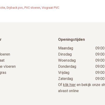
g
g
ctie
,
Dryback pvc
,
PVC vloeren
,
Visgraat PVC
e
e
r
Openingstijden
Maandag
09:00
loeren
Dinsdag
09:00
aat
Woensdag
09:00
ge vloeren
Donderdag
09:00
gras
Vrijdag
09:00
Zaterdag
09:00
Of
klik hier
en bekijk onze 
alvast online