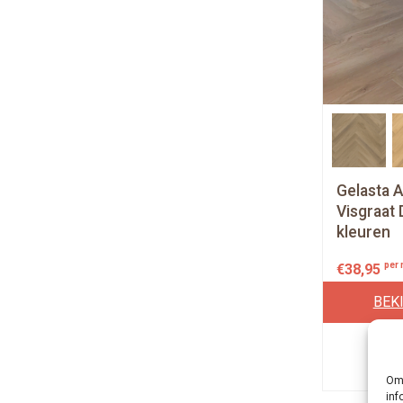
Gelasta A
Visgraat 
kleuren
per
€
38,95
BEK
Om 
inf