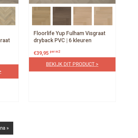
Floorlife Yup Fulham Visgraat
raat
dryback PVC | 6 kleuren
per m2
€
39,95
BEKIJK DIT PRODUCT >
>
na »