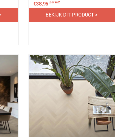
per m2
€
38,95
>
BEKIJK DIT PRODUCT >