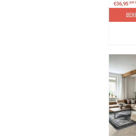
per
€
36,95
BEK