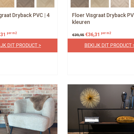
graat Dryback PVC | 4
Floer Visgraat Dryback PV
kleuren
per m2
per m2
,31
€
36,31
€
39,95
IJK DIT PRODUCT >
BEKIJK DIT PRODUCT 