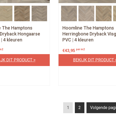
e The Hamptons
Hoomline The Hamptons
Dryback Hongaarse
Herringbone Dryback Visg
| 4 kleuren
PVC | 4 kleuren
 m2
per m2
€
43,95
IJK DIT PRODUCT >
BEKIJK DIT PRODUCT 
P
P
1
2
Volgende pagi
a
a