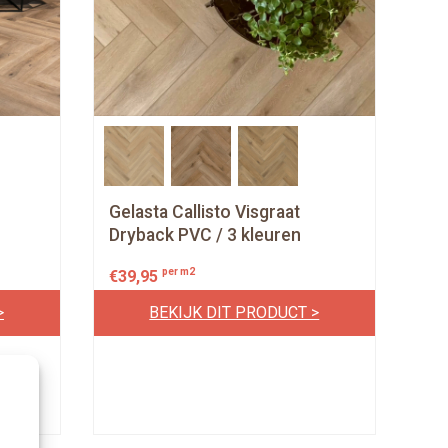
Gelasta Callisto Visgraat
Dryback PVC / 3 kleuren
per m2
€
39,95
>
BEKIJK DIT PRODUCT >