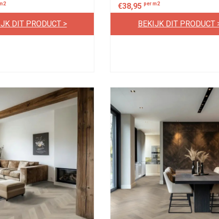
 m2
per m2
€
38,95
IJK DIT PRODUCT >
BEKIJK DIT PRODUCT 