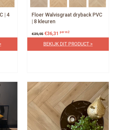
C | 4
Floer Walvisgraat dryback PVC
| 8 kleuren
per m2
€
36,31
€
39,95
>
BEKIJK DIT PRODUCT >