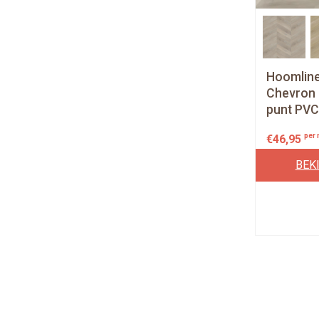
Hoomlin
Chevron 
punt PVC 
per
€
46,95
BEK