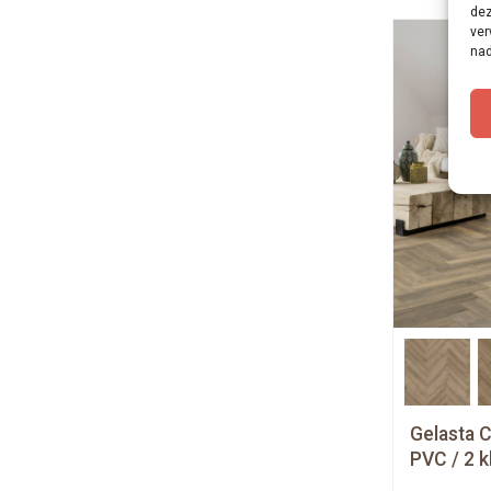
dez
ver
nad
Gelasta C
PVC / 2 k