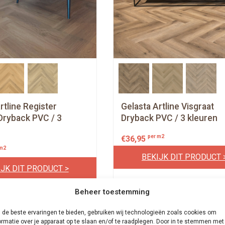
rtline Register
Gelasta Artline Visgraat
Dryback PVC / 3
Dryback PVC / 3 kleuren
per m2
€
36,95
 m2
BEKIJK DIT PRODUCT 
IJK DIT PRODUCT >
Beheer toestemming
de beste ervaringen te bieden, gebruiken wij technologieën zoals cookies om
ormatie over je apparaat op te slaan en/of te raadplegen. Door in te stemmen met