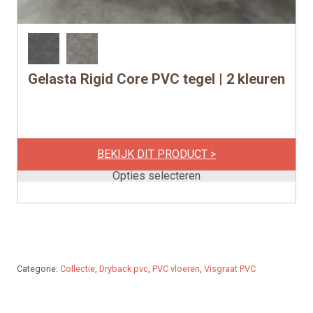
Gelasta Rigid Core PVC tegel | 2 kleuren
Dit
product
heeft
meerdere
per m2
€
42,95
variaties.
BEKIJK DIT PRODUCT >
Deze
Opties selecteren
optie
kan
gekozen
worden
op
Categorie:
Collectie
,
Dryback pvc
,
PVC vloeren
,
Visgraat PVC
de
productpagina