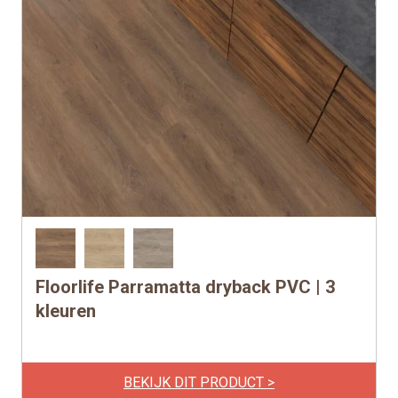
Floorlife Parramatta dryback PVC | 3
Dit
product
kleuren
heeft
meerdere
per m2
€
39,95
variaties.
BEKIJK DIT PRODUCT >