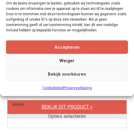
Om de beste ervaringen te bieden, gebruiken wij technologieën zoals
cookies om informatie over je apparaat op te slaan en/of te raadplegen.
Door in te stemmen met deze technologieën kunnen wij gegevens zoals
surfgedrag of unieke ID's op deze site verwerken. Als je geen
toestemming geeft of uw toestemming intrekt, kan dit een nadelige
invloed hebben op bepaalde functies en mogelijkheden.
Accepteren
Weiger
Floer Natuur dryback PVC | 13 kleuren
Bekijk voorkeuren
Dit
product
Cookiebeleid
Privacyverklaring
heeft
meerdere
per m2
€
36,31
€
39,95
variaties.
BEKIJK DIT PRODUCT >
Deze
Opties selecteren
optie
kan