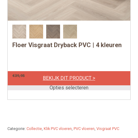
Floer Visgraat Dryback PVC | 4 kleuren
Dit
product
heeft
meerdere
per m2
€
36,31
€
39,95
variaties.
BEKIJK DIT PRODUCT >
Deze
Opties selecteren
optie
kan
gekozen
worden
op
Categorie:
Collectie
,
Klik PVC vloeren
,
PVC vloeren
,
Visgraat PVC
de