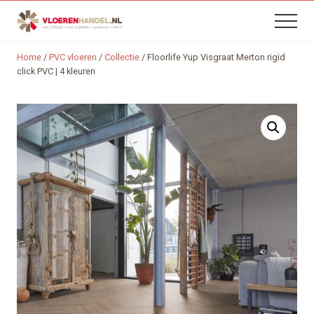
B
Menu
Skip
Skip
Menu
H
to
to
content
footer
Home
/
PVC vloeren
/
Collectie
/
Floorlife Yup Visgraat Merton rigid
click PVC | 4 kleuren