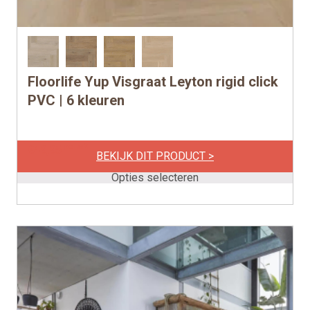
Floorlife Yup Visgraat Leyton rigid click
Dit
product
PVC | 6 kleuren
heeft
meerdere
per m2
€
49,95
variaties.
BEKIJK DIT PRODUCT >
Deze
Opties selecteren
optie
kan
gekozen
worden
op
de
productpagina