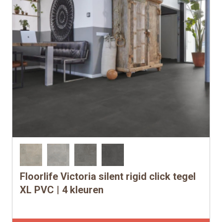
Floorlife Victoria silent rigid click tegel
Dit
product
XL PVC | 4 kleuren
heeft
meerdere