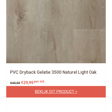
PVC Dryback Gelatie 3500 Naturel Light Oak
per m2
O
H
€
29,99
€
43,50
o
u
BEKIJK DIT PRODUCT >
r
i
s
d
p
i