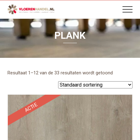
B
Menu
Skip
Skip
Skip
Menu
H
to
to
to
content
primary
footer
sidebar
PLANK
Resultaat 1–12 van de 33 resultaten wordt getoond
ACTIE