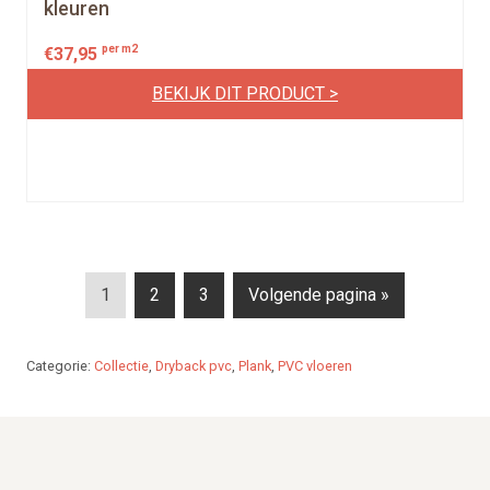
kleuren
per m2
€
37,95
BEKIJK DIT PRODUCT >
P
P
P
1
2
3
Volgende pagina »
a
a
a
g
g
g
Categorie:
Collectie
,
Dryback pvc
,
Plank
,
PVC vloeren
e
e
e
Footer