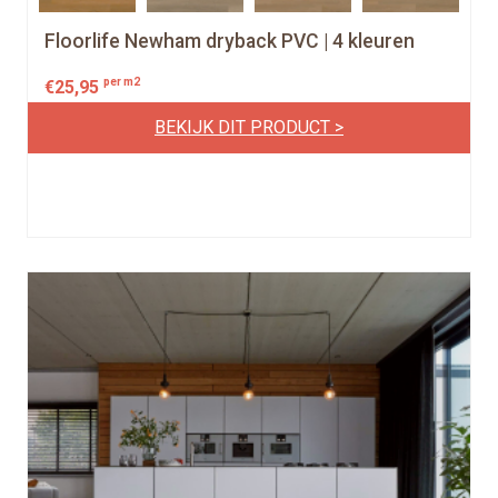
Floorlife Newham dryback PVC | 4 kleuren
per m2
€
25,95
BEKIJK DIT PRODUCT >