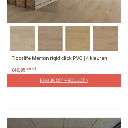
Floorlife Merton rigid click PVC | 4 kleuren
per m2
€
40,95
BEKIJK DIT PRODUCT >