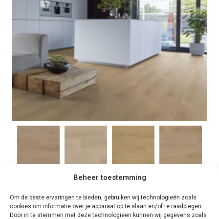
Beheer toestemming
Floorlife Merton dryback PVC | 4 kleuren
Om de beste ervaringen te bieden, gebruiken wij technologieën zoals
per m2
€
34,50
cookies om informatie over je apparaat op te slaan en/of te raadplegen.
Door in te stemmen met deze technologieën kunnen wij gegevens zoals