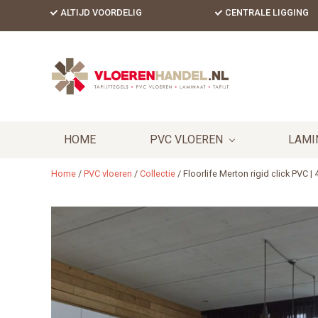
Skip
Skip
Skip
ALTIJD VOORDELIG
CENTRALE LIGGING
to
to
to
primary
content
footer
Header
navigation
Right
HOME
PVC VLOEREN
LAMI
Home
/
PVC vloeren
/
Collectie
/
Floorlife Merton rigid click PVC | 