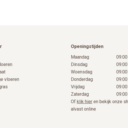
de
productpagina
r
Openingstijden
Maandag
09:00
loeren
Dinsdag
09:00
aat
Woensdag
09:00
ge vloeren
Donderdag
09:00
gras
Vrijdag
09:00
Zaterdag
09:00
Of
klik hier
en bekijk onze 
alvast online