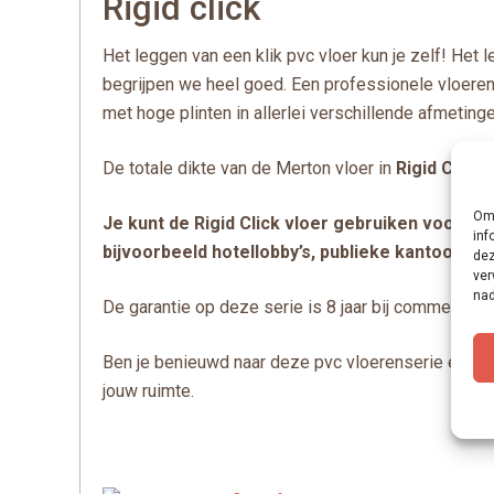
Rigid click
Het leggen van een klik pvc vloer kun je zelf! Het
begrijpen we heel goed. Een professionele vloerenl
met hoge plinten in allerlei verschillende afmetinge
De totale dikte van de Merton vloer in
Rigid Click
Om 
Je kunt de Rigid Click vloer gebruiken voor hu
inf
bijvoorbeeld hotellobby’s, publieke kantoorruim
dez
ver
nad
De garantie op deze serie is 8 jaar bij commercieel 
Ben je benieuwd naar deze pvc vloerenserie en de
jouw ruimte.