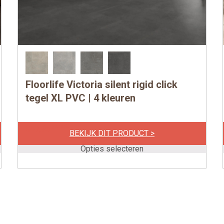
Floorlife Victoria silent rigid click
Dit
product
tegel XL PVC | 4 kleuren
heeft
meerdere
per m2
€
47,95
BEKIJK DIT PRODUCT >
variaties.
Deze
Opties selecteren
optie
kan
gekozen
worden
op