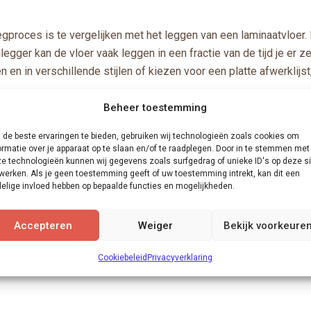
 legproces is te vergelijken met het leggen van een laminaatvloer
egger kan de vloer vaak leggen in een fractie van de tijd je er 
n en in verschillende stijlen of kiezen voor een platte afwerklijst
 is 5 mm, met een slijtlaag van 0,55 mm
. De planken hebben e
Beheer toestemming
de beste ervaringen te bieden, gebruiken wij technologieën zoals cookies om
ishoudelijk, commercieel en zwaar projectgebruik, klasse 2
ormatie over je apparaat op te slaan en/of te raadplegen. Door in te stemmen met
tes, restaurants e.d.
e technologieën kunnen wij gegevens zoals surfgedrag of unieke ID's op deze si
werken. Als je geen toestemming geeft of uw toestemming intrekt, kan dit een
elige invloed hebben op bepaalde functies en mogelijkheden.
gebruik en maar liefst 15 jaar bij huishoudelijk gebruik!
Accepteren
Weiger
Bekijk voorkeure
 4 kleuren? We zien je graag in de showroom en kunnen dan met
Cookiebeleid
Privacyverklaring