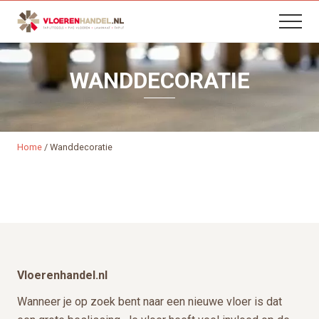
B
Menu
Skip
Skip
Menu
H
to
to
content
footer
WANDDECORATIE
Home
/
Wanddecoratie
Footer
Vloerenhandel.nl
Wanneer je op zoek bent naar een nieuwe vloer is dat