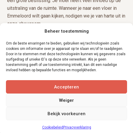
een grote beslissing. Je vloer heeft veel invloed op de
uitstraling van de ruimte. Wanneer je naar een vloer in
Emmeloord wilt gaan kijken, nodigen we je van harte uit in
onze showroom.
Beheer toestemming
Snel naar
Om de beste ervaringen te bieden, gebruiken wij technologieën zoals
cookies om informatie over je apparaat op te slaan en/of te raadplegen.
Home
Door in te stemmen met deze technologieën kunnen wij gegevens zoals
PVC vloeren
surfgedrag of unieke ID's op deze site verwerken. Als je geen
toestemming geeft of uw toestemming intrekt, kan dit een nadelige
Laminaat
invloed hebben op bepaalde functies en mogelijkheden.
Overige vloeren
Kunstgras
Accepteren
Openingstijden
Weiger
Maandag
09:00 tot 17:00
Bekijk voorkeuren
Dinsdag
09:00 tot 17:00
Woensdag
09:00 tot 17:00
Cookiebeleid
Privacyverklaring
Donderdag
09:00 tot 17:00