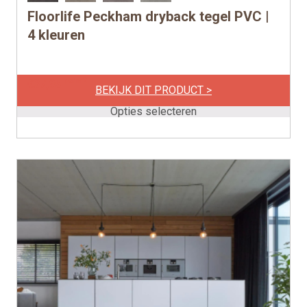
Floorlife Peckham dryback tegel PVC |
Dit
product
4 kleuren
heeft
meerdere
per m2
€
37,95
variaties.
BEKIJK DIT PRODUCT >
Deze
Opties selecteren
optie
kan
gekozen
worden
op
de
productpagina