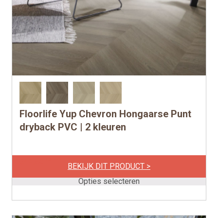
Floorlife Yup Chevron Hongaarse Punt
Dit
product
dryback PVC | 2 kleuren
heeft
meerdere
per m2
€
42,50
variaties.
BEKIJK DIT PRODUCT >
Deze
Opties selecteren
optie
kan
gekozen