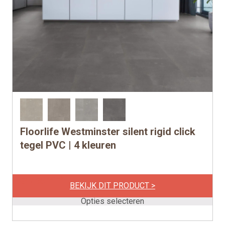
Floorlife Westminster silent rigid click
Dit
product
tegel PVC | 4 kleuren
heeft
meerdere
per m2
€
47,95
variaties.
BEKIJK DIT PRODUCT >
Deze
Opties selecteren
optie
kan