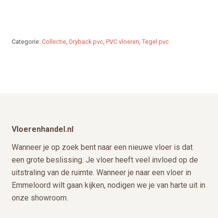
gekozen
worden
op
Categorie:
Collectie
,
Dryback pvc
,
PVC vloeren
,
Tegel pvc
de
productpagina
Footer
Vloerenhandel.nl
Wanneer je op zoek bent naar een nieuwe vloer is dat
een grote beslissing. Je vloer heeft veel invloed op de
uitstraling van de ruimte. Wanneer je naar een vloer in
Emmeloord wilt gaan kijken, nodigen we je van harte uit in
onze showroom.