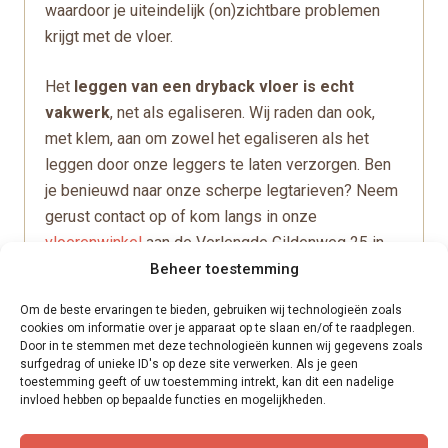
waardoor je uiteindelijk (on)zichtbare problemen
krijgt met de vloer.
Het
leggen van een dryback vloer is echt
vakwerk
, net als egaliseren. Wij raden dan ook,
met klem, aan om zowel het egaliseren als het
leggen door onze leggers te laten verzorgen. Ben
je benieuwd naar onze scherpe legtarieven? Neem
gerust contact op of kom langs in onze
vloerenwinkel
aan de Verlengde Gildenweg 25 in
Emmeloord.
Beheer toestemming
Om de beste ervaringen te bieden, gebruiken wij technologieën zoals
De garantie op deze serie is 8 jaar bij commercieel
cookies om informatie over je apparaat op te slaan en/of te raadplegen.
gebruik en maar liefst 15 jaar bij huishoudelijk
Door in te stemmen met deze technologieën kunnen wij gegevens zoals
surfgedrag of unieke ID's op deze site verwerken. Als je geen
gebruik!
toestemming geeft of uw toestemming intrekt, kan dit een nadelige
invloed hebben op bepaalde functies en mogelijkheden.
Ben je benieuwd naar deze pvc vloerenserie en de
4 kleuren? We zien je graag in de showroom en