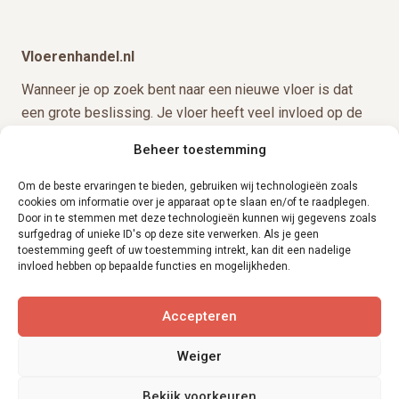
Footer
Vloerenhandel.nl
Wanneer je op zoek bent naar een nieuwe vloer is dat
een grote beslissing. Je vloer heeft veel invloed op de
uitstraling van de ruimte. Wanneer je naar een vloer in
Beheer toestemming
Emmeloord wilt gaan kijken, nodigen we je van harte uit in
onze showroom.
Om de beste ervaringen te bieden, gebruiken wij technologieën zoals
cookies om informatie over je apparaat op te slaan en/of te raadplegen.
Door in te stemmen met deze technologieën kunnen wij gegevens zoals
Snel naar
surfgedrag of unieke ID's op deze site verwerken. Als je geen
toestemming geeft of uw toestemming intrekt, kan dit een nadelige
Home
invloed hebben op bepaalde functies en mogelijkheden.
PVC vloeren
Laminaat
Accepteren
Overige vloeren
Weiger
Kunstgras
Bekijk voorkeuren