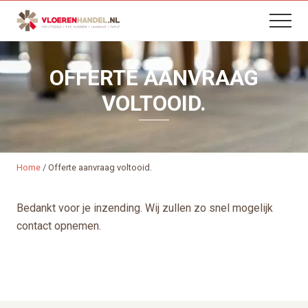
B
Menu
Skip
Skip
Menu
H
to
to
content
footer
OFFERTE AANVRAAG
VOLTOOID.
Home
/
Offerte aanvraag voltooid.
Bedankt voor je inzending. Wij zullen zo snel mogelijk
contact opnemen.