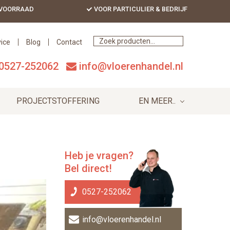
 VOORRAAD
VOOR PARTICULIER & BEDRIJF
Bef
Hea
ice
Blog
Contact
0527-252062
info@vloerenhandel.nl
PROJECTSTOFFERING
EN MEER..
Primary
Heb je vragen?
Bel direct!
Sidebar
0527-252062
info@vloerenhandel.nl