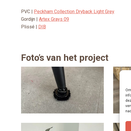
PVC |
Peckham Collection Dryback Light Grey
Gordijn |
Artex Grays 09
Plissé |
DIB
Foto’s van het project
Om 
inf
dez
ver
nad