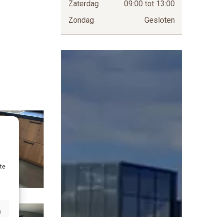
Zaterdag
09:00 tot 13:00
Zondag
Gesloten
S
h
o
w
r
o
o
m
te
n