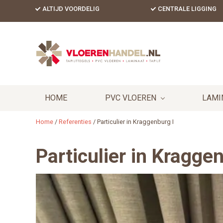
Skip
Skip
Skip
Skip
ALTIJD VOORDELIG
CENTRALE LIGGING
to
to
to
to
primary
content
primary
footer
Header
navigation
sidebar
Right
HOME
PVC VLOEREN
LAMI
Home
/
Referenties
/
Particulier in Kraggenburg I
Particulier in Kragge