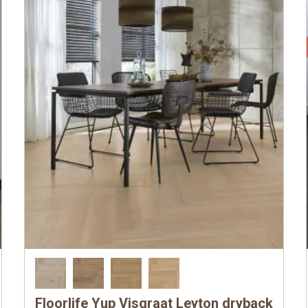
Floorlife Yup Visgraat Leyton dryback
Dit