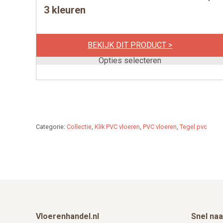
product
3 kleuren
heeft
meerdere
per m2
€
49,95
BEKIJK DIT PRODUCT >
variaties.
Deze
Opties selecteren
optie
kan
gekozen
worden
op
Categorie:
Collectie
,
Klik PVC vloeren
,
PVC vloeren
,
Tegel pvc
de
productpagina
Footer
Vloerenhandel.nl
Snel naa