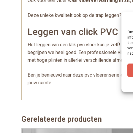
Ook voor een vloer waar
vloerverwarming in zit,
Deze unieke kwaliteit ook op de trap leggen? Ook 
Leggen van click PVC
Om 
inf
dez
Het leggen van een klik pvc vloer kun je zelf! Het
ver
begrijpen we heel goed. Een professionele vloerenl
nad
met hoge plinten in allerlei verschillende afmetinge
Ben je benieuwd naar deze pvc vloerenserie en de
jouw ruimte.
Gerelateerde producten