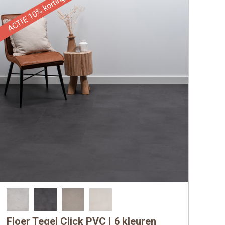
ACTIE 10% korting
Floer Tegel Click PVC | 6 kleuren
Dit