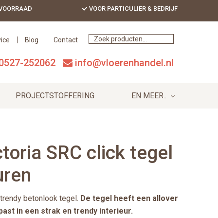
 VOORRAAD
VOOR PARTICULIER & BEDRIJF
Bef
Hea
ice
Blog
Contact
0527-252062
info@vloerenhandel.nl
PROJECTSTOFFERING
EN MEER..
ctoria SRC click tegel
uren
 trendy betonlook tegel.
De tegel heeft een allover
ast in een strak en trendy interieur.