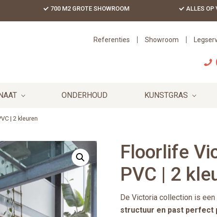
700 M2 GROTE SHOWROOM
ALLES OP
Referenties
Showroom
Legserv
NAAT
ONDERHOUD
KUNSTGRAS
PVC | 2 kleuren
Floorlife Vi
PVC | 2 kle
De Victoria collection is een
structuur en past perfect p