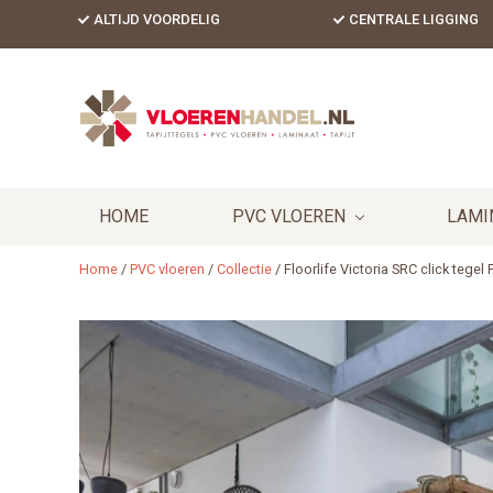
Skip
Skip
Skip
ALTIJD VOORDELIG
CENTRALE LIGGING
to
to
to
primary
content
footer
Header
navigation
Right
HOME
PVC VLOEREN
LAMI
Home
/
PVC vloeren
/
Collectie
/
Floorlife Victoria SRC click tegel 