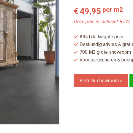
per m2
€
49,95
Deze prijs is inclusief BTW
Altijd de laagste prijs
Deskundig advies & gratis
700 M2 grote showroom
Voor particulieren & bedri
Bezoek showroom >