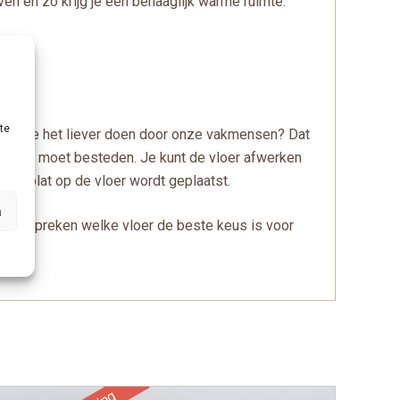
n en zo krijg je een behaaglijk warme ruimte.
te
. Laat je het liever doen door onze vakmensen? Dat
zelf aan moet besteden. Je kunt de vloer afwerken
, die plat op de vloer wordt geplaatst.
n
n bespreken welke vloer de beste keus is voor