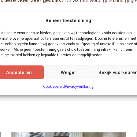
 is deze vloer zeer geschikt
. De warmte wordt goed doorgegeve
dat kan, vraag naar de mogelijkheden.
Beheer toestemming
de beste ervaringen te bieden, gebruiken wij technologieën zoals cookies om
ormatie over je apparaat op te slaan en/of te raadplegen. Door in te stemmen met
e technologieën kunnen wij gegevens zoals surfgedrag of unieke ID's op deze si
 legproces is te vergelijken met het leggen van een laminaatvloer
werken. Als je geen toestemming geeft of uw toestemming intrekt, kan dit een
egger kan de vloer vaak leggen in een fractie van de tijd je er 
elige invloed hebben op bepaalde functies en mogelijkheden.
n en in verschillende stijlen of kiezen voor een platte afwerklijst
Accepteren
Weiger
Bekijk voorkeure
 kleuren? We zien je graag in de showroom en kunnen dan metee
Cookiebeleid
Privacyverklaring