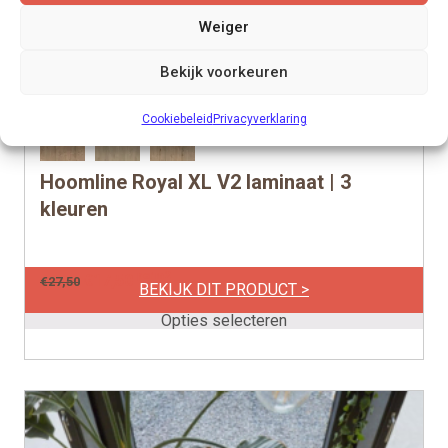
Weiger
Bekijk voorkeuren
Cookiebeleid
Privacyverklaring
Hoomline Royal XL V2 laminaat | 3
Dit
product
kleuren
heeft
meerdere
per m2
€
17,50
€
27,50
variaties.
BEKIJK DIT PRODUCT >
Deze
Opties selecteren
optie
kan
gekozen
worden
op