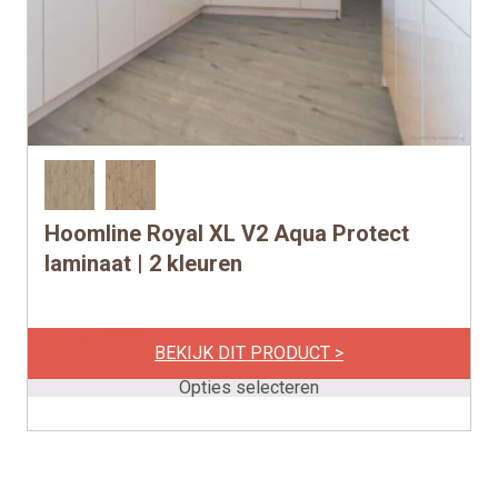
Hoomline Royal XL V2 Aqua Protect
Dit
product
laminaat | 2 kleuren
heeft
meerdere
per m2
€
27,95
variaties.
BEKIJK DIT PRODUCT >
Deze
Opties selecteren
optie
kan
gekozen
worden