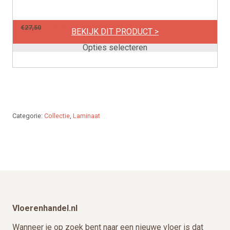
heeft
meerdere
per m2
€
17,50
€
27,50
variaties.
BEKIJK DIT PRODUCT >
Deze
Opties selecteren
optie
kan
gekozen
worden
op
Categorie:
Collectie
,
Laminaat
de
productpagina
Footer
Vloerenhandel.nl
Wanneer je op zoek bent naar een nieuwe vloer is dat