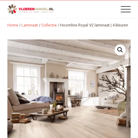
B
Menu
Skip
Skip
Menu
H
to
to
content
footer
Home
/
Laminaat
/
Collectie
/
Hoomline Royal V2 laminaat | 4 kleuren