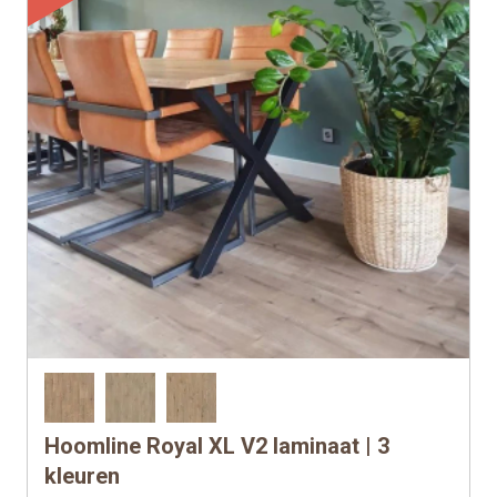
de
productpagina
Hoomline Royal XL V2 laminaat | 3
Dit
product
kleuren