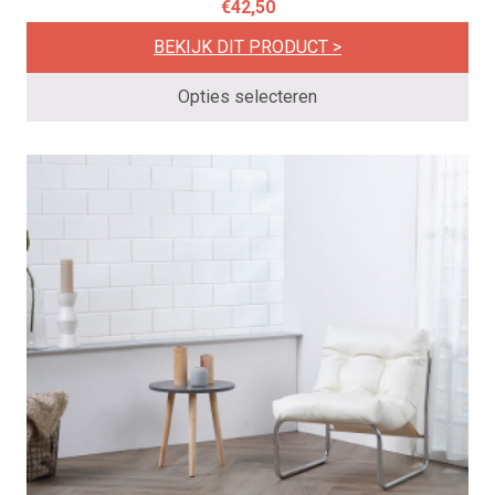
€
42,50
meerdere
,
variaties.
BEKIJK DIT PRODUCT >
9
Deze
5
optie
Opties selecteren
.
kan
gekozen
worden
op
de
productpagina