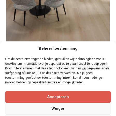
k
s
e
:
p
€
r
3
i
9
j
,
s
9
Beheer toestemming
w
5
a
.
Om de beste ervaringen te bieden, gebruiken wij technologieën zoals
s
cookies om informatie over je apparaat op te slaan en/of te raadplegen.
Door in te stemmen met deze technologieën kunnen wij gegevens zoals
:
surfgedrag of unieke ID's op deze site verwerken. Als je geen
Dit
Floer Landhuis Dryback PVC | 8 kleuren
€
toestemming geeft of uw toestemming intrekt, kan dit een nadelige
product
invloed hebben op bepaalde functies en mogelijkheden.
4
heeft
€
39,95
3
O
H
€
36,31
meerdere
Accepteren
,
o
u
variaties.
BEKIJK DIT PRODUCT >
9
r
i
Deze
Weiger
5
s
d
optie
Opties selecteren