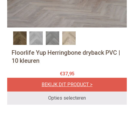
Dit
Floorlife Yup Herringbone dryback PVC |
product
10 kleuren
heeft
€
37,95
meerdere
variaties.
BEKIJK DIT PRODUCT >
Deze
optie
Opties selecteren
kan
gekozen
worden
op