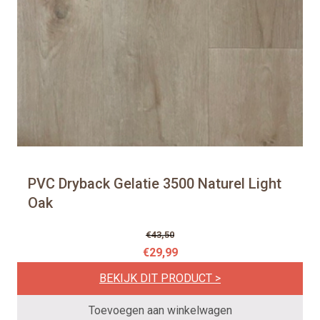
PVC Dryback Gelatie 3500 Naturel Light
Oak
€
43,50
O
H
€
29,99
o
u
BEKIJK DIT PRODUCT >
r
i
s
d
Toevoegen aan winkelwagen