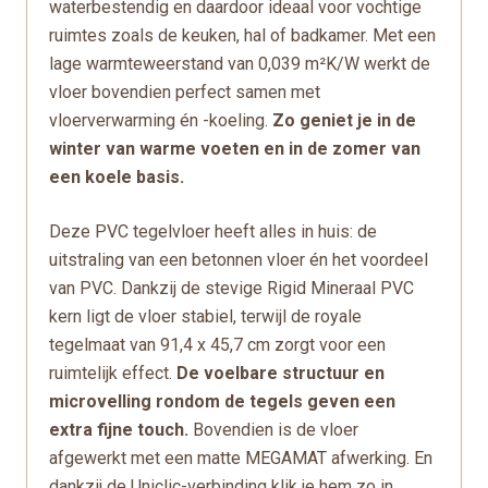
waterbestendig en daardoor ideaal voor vochtige
ruimtes zoals de keuken, hal of badkamer. Met een
lage warmteweerstand van 0,039 m²K/W werkt de
vloer bovendien perfect samen met
vloerverwarming én -koeling.
Zo geniet je in de
winter van warme voeten en in de zomer van
een koele basis.
Deze PVC tegelvloer heeft alles in huis: de
uitstraling van een betonnen vloer én het voordeel
van PVC. Dankzij de stevige Rigid Mineraal PVC
kern ligt de vloer stabiel, terwijl de royale
tegelmaat van 91,4 x 45,7 cm zorgt voor een
ruimtelijk effect.
De voelbare structuur en
microvelling rondom de tegels geven een
extra fijne touch.
Bovendien is de vloer
afgewerkt met een matte MEGAMAT afwerking. En
dankzij de Uniclic-verbinding klik je hem zo in