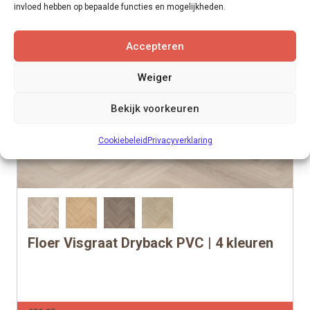
invloed hebben op bepaalde functies en mogelijkheden.
Accepteren
Weiger
Bekijk voorkeuren
Cookiebeleid
Privacyverklaring
Floer Visgraat Dryback PVC | 4 kleuren
Dit
product
heeft
meerdere
per m2