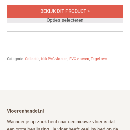
meerdere
per m2
€
49,95
variaties.
BEKIJK DIT PRODUCT >
Deze
Opties selecteren
optie
kan
gekozen
worden
op
Categorie:
Collectie
,
Klik PVC vloeren
,
PVC vloeren
,
Tegel pvc
de
productpagina
Footer
Vloerenhandel.nl
Wanneer je op zoek bent naar een nieuwe vloer is dat
een grote beslissing. Je vloer heeft veel invloed op de