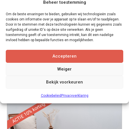
Beheer toestemming
Om de beste ervaringen te bieden, gebruiken wij technologieën zoals
cookies om informatie over je apparaat op te slaan en/of te raadplegen.
Door in te stemmen met deze technologieën kunnen wij gegevens zoals
surfgedrag of unieke ID's op deze site verwerken. Als je geen
toestemming geeft of uw toestemming intrekt, kan dit een nadelige
Floorlife Yup Sutton herringbone
Dit
invloed hebben op bepaalde functies en mogelijkheden.
product
dryback PVC | 4 kleuren
heeft
Accepteren
meerdere
per m2
€
39,95
Weiger
variaties.
BEKIJK DIT PRODUCT >
Deze
Opties selecteren
Bekijk voorkeuren
optie
kan
Cookiebeleid
Privacyverklaring
gekozen
ACTIE 10% korting
worden
op
de