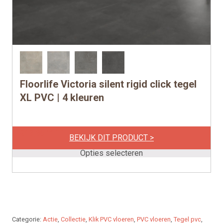
Floorlife Victoria silent rigid click tegel
Dit
product
XL PVC | 4 kleuren
heeft
meerdere
per m2
€
49,95
variaties.
BEKIJK DIT PRODUCT >
Deze
Opties selecteren
optie
kan
gekozen
worden
op
Categorie:
Actie
,
Collectie
,
Klik PVC vloeren
,
PVC vloeren
,
Tegel pvc
,