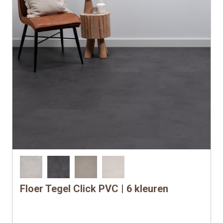
productpagina
Floer Tegel Click PVC | 6 kleuren
Dit
product
heeft