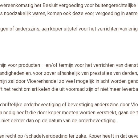
vereenkomstig het Besluit vergoeding voor buitengerechtelijke
js noodzakelijk waren, komen ook deze voor vergoeding in aanm
gen of anderszins, aan koper uitstel voor het verrichten van eni
n voor producten – en/of termijn voor het verrichten van dienste
igheden en, voor zover afhankelijk van prestaties van derden,
rmijn zal door Vloerenhandel zo veel mogelijk in acht worden 
ft het recht om artikelen die uit voorraad zijn of niet meer leverba
hriftelijke orderbevestiging of bevestiging anderszins door Vlo
odig heeft die door koper moeten worden verstrekt, gaan de t
h niet eerder dan op de datum van de orderbevestiging.
geen recht op (schade)vergoeding ter zake. Koper heeft in dat ge