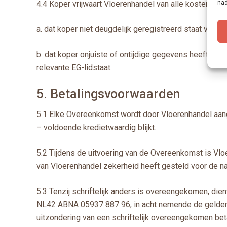
4.4 Koper vrijwaart Vloerenhandel van alle kosten en 
nad
a. dat koper niet deugdelijk geregistreerd staat voor 
b. dat koper onjuiste of ontijdige gegevens heeft ver
relevante EG-lidstaat.
5. Betalingsvoorwaarden
5.1 Elke Overeenkomst wordt door Vloerenhandel aang
– voldoende kredietwaardig blijkt.
5.2 Tijdens de uitvoering van de Overeenkomst is Vlo
van Vloerenhandel zekerheid heeft gesteld voor de na
5.3 Tenzij schriftelijk anders is overeengekomen, di
NL42 ABNA 05937 887 96, in acht nemende de geldende
uitzondering van een schriftelijk overeengekomen beta