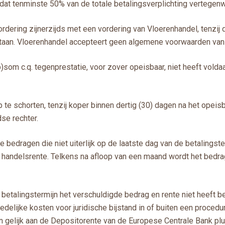
 dat tenminste 50% van de totale betalingsverplichting vertegenw
ordering zijnerzijds met een vordering van Vloerenhandel, tenzij
estaan. Vloerenhandel accepteert geen algemene voorwaarden van
som c.q. tegenprestatie, voor zover opeisbaar, niet heeft volda
op te schorten, tenzij koper binnen dertig (30) dagen na het ope
se rechter.
e bedragen die niet uiterlijk op de laatste dag van de betalingste
ke handelsrente. Telkens na afloop van een maand wordt het bed
 betalingstermijn het verschuldigde bedrag en rente niet heeft be
redelijke kosten voor juridische bijstand in of buiten een procedu
n gelijk aan de Depositorente van de Europese Centrale Bank pl