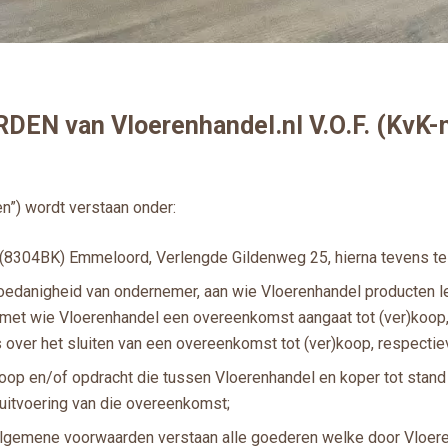
van Vloerenhandel.nl V.O.F. (KvK-nr
”) wordt verstaan onder:
te (8304BK) Emmeloord, Verlengde Gildenweg 25, hierna tevens te
 hoedanigheid van ondernemer, aan wie Vloerenhandel producten le
 met wie Vloerenhandel een overeenkomst aangaat tot (ver)koop, 
 over het sluiten van een overeenkomst tot (ver)koop, respectiev
op en/of opdracht die tussen Vloerenhandel en koper tot stand 
 uitvoering van die overeenkomst;
 algemene voorwaarden verstaan alle goederen welke door Vloe