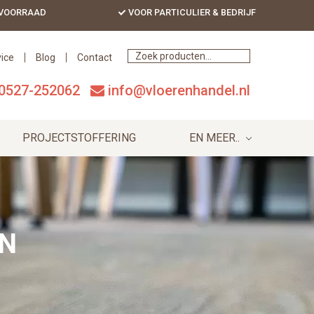
 VOORRAAD
VOOR PARTICULIER & BEDRIJF
Bef
Hea
ice
Blog
Contact
0527-252062
info@vloerenhandel.nl
PROJECTSTOFFERING
EN MEER..
N