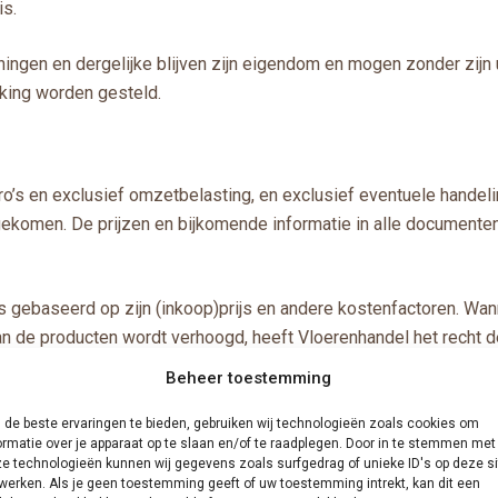
is.
ningen en dergelijke blijven zijn eigendom en mogen zonder zijn
king worden gesteld.
Euro’s en exclusief omzetbelasting, en exclusief eventuele handel
engekomen. De prijzen en bijkomende informatie in alle document
s gebaseerd op zijn (inkoop)prijs en andere kostenfactoren. Wa
van de producten wordt verhoogd, heeft Vloerenhandel het recht 
Beheer toestemming
 vorige lid is het in het bijzonder van toepassing op een wijzig
 optredende en op verandering in de wisselkoers van de Euro te
de beste ervaringen te bieden, gebruiken wij technologieën zoals cookies om
ormatie over je apparaat op te slaan en/of te raadplegen. Door in te stemmen met
e technologieën kunnen wij gegevens zoals surfgedrag of unieke ID's op deze si
werken. Als je geen toestemming geeft of uw toestemming intrekt, kan dit een