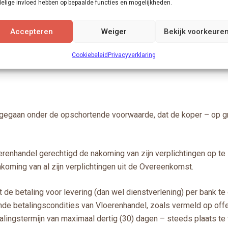
schade die voor Vloerenhandel mochten voortvloeien uit het feit:
elige invloed hebben op bepaalde functies en mogelijkheden.
de omzetbelasting of een vergelijkbare belasting in een relevante
Accepteren
Weiger
Bekijk voorkeure
strekt aan Vloerenhandel en/of de autoriteiten op het gebied van 
Cookiebeleid
Privacyverklaring
egaan onder de opschortende voorwaarde, dat de koper – op gro
erenhandel gerechtigd de nakoming van zijn verplichtingen op te
koming van al zijn verplichtingen uit de Overeenkomst.
ent de betaling voor levering (dan wel dienstverlening) per ba
 betalingscondities van Vloerenhandel, zoals vermeld op offert
lingstermijn van maximaal dertig (30) dagen – steeds plaats te 