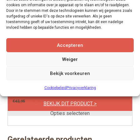
cookies om informatie over je apparaat op te slaan en/of te raadplegen.
Door in te stemmen met deze technologieën kunnen wij gegevens zoals
surfgedrag of unieke ID's op deze site verwerken. Als je geen
toestemming geeft of uw toestemming intrekt, kan dit een nadelige
invloed hebben op bepaalde functies en mogelijkheden.
Accepteren
Weiger
Floer Tegel Click PVC | 6 kleuren
Dit
Bekijk voorkeuren
product
heeft
Cookiebeleid
Privacyverklaring
meerdere
per m2
€
39,95
€
43,95
variaties.
BEKIJK DIT PRODUCT >
Deze
Opties selecteren
optie
kan
gekozen
Gerelateerde producten