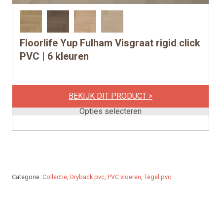
Floorlife Yup Fulham Visgraat rigid click
Dit
product
PVC | 6 kleuren
heeft
meerdere
per m2
€
49,95
variaties.
BEKIJK DIT PRODUCT >
Deze
Opties selecteren
optie
kan
gekozen
worden
op
Categorie:
Collectie
,
Dryback pvc
,
PVC vloeren
,
Tegel pvc
de
productpagina