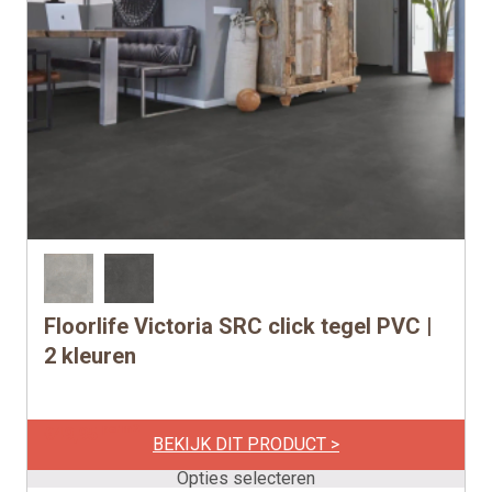
Floorlife Victoria SRC click tegel PVC |
Dit
product
2 kleuren
heeft
meerdere
per m2
€
49,95
variaties.
BEKIJK DIT PRODUCT >
Deze
Opties selecteren