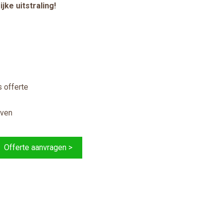
jke uitstraling!
 offerte
jven
Offerte aanvragen >