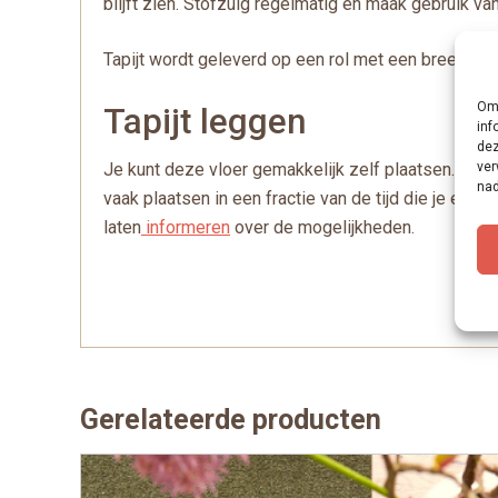
blijft zien. Stofzuig regelmatig en maak gebruik v
Tapijt wordt geleverd op een rol met een breedte va
Om 
Tapijt leggen
inf
dez
ver
Je kunt deze vloer gemakkelijk zelf plaatsen. Natuur
nad
vaak plaatsen in een fractie van de tijd die je er
laten
informeren
over de mogelijkheden.
Gerelateerde producten