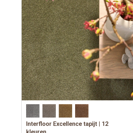
Interfloor Excellence tapijt | 12
Dit
product
kleuren