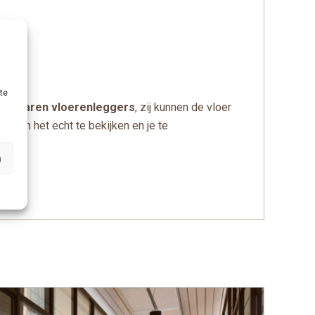
m²).
te
e ervaren vloerenleggers
, zij kunnen de vloer
en in het echt te bekijken en je te
n