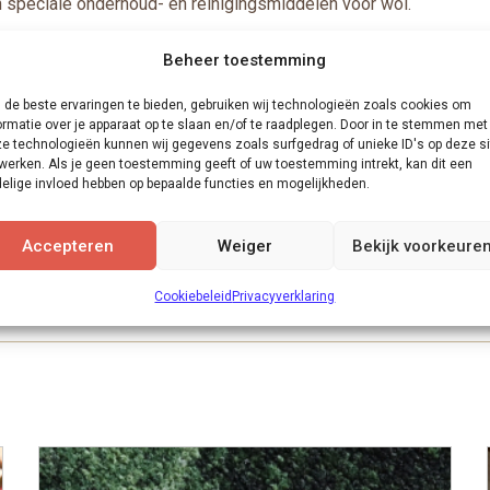
an speciale onderhoud- en reinigingsmiddelen voor wol.
n 400 cm, de prijs € 289,- is per strekkende meter (€ 72,25 per 
Beheer toestemming
de beste ervaringen te bieden, gebruiken wij technologieën zoals cookies om
ormatie over je apparaat op te slaan en/of te raadplegen. Door in te stemmen met
e technologieën kunnen wij gegevens zoals surfgedrag of unieke ID's op deze si
werken. Als je geen toestemming geeft of uw toestemming intrekt, kan dit een
lijk is het ook mogelijk om dit tapijt
te laten leggen door onz
elige invloed hebben op bepaalde functies en mogelijkheden.
 zelf aan moet besteden. Kom gauw naar onze showroom om de vloer
Accepteren
Weiger
Bekijk voorkeure
Cookiebeleid
Privacyverklaring