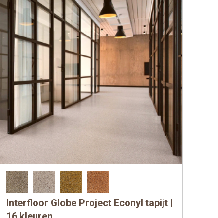
Interfloor Globe Project Econyl tapijt |
Dit
product
16 kleuren