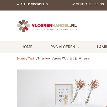
Skip
Skip
Skip
ALTIJD VOORDELIG
CENTRALE LIGGING
to
to
to
primary
content
footer
Header
navigation
Right
HOME
PVC VLOEREN
LAMI
Home
/
Tapijt
/
Interfloor Verona Wool tapijt | 6 kleuren