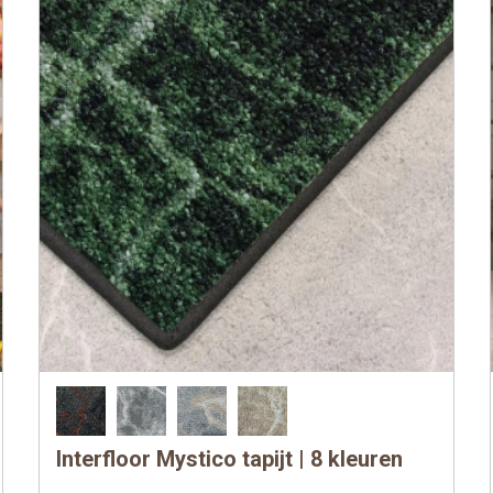
Interfloor Mystico tapijt | 8 kleuren
Dit
product