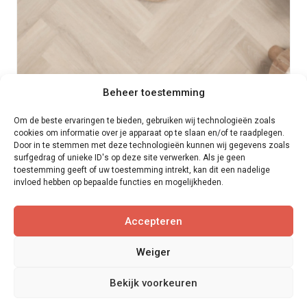
Beheer toestemming
Om de beste ervaringen te bieden, gebruiken wij technologieën zoals
cookies om informatie over je apparaat op te slaan en/of te raadplegen.
Door in te stemmen met deze technologieën kunnen wij gegevens zoals
surfgedrag of unieke ID's op deze site verwerken. Als je geen
toestemming geeft of uw toestemming intrekt, kan dit een nadelige
invloed hebben op bepaalde functies en mogelijkheden.
Floer Visgraat Dryback PVC | 4 kleuren
Accepteren
per m2
€
36,31
€
39,95
Weiger
BEKIJK DIT PRODUCT >
Bekijk voorkeuren