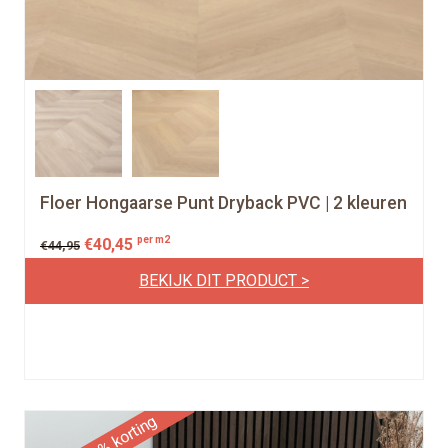
Floer Hongaarse Punt Dryback PVC | 2 kleuren
per m2
€
40,45
€
44,95
BEKIJK DIT PRODUCT >