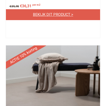
per m2
€
36,31
€
39,95
BEKIJK DIT PRODUCT >
ACTIE 10% korting