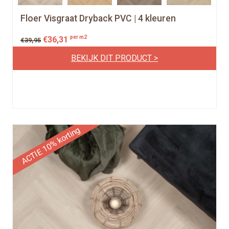
Floer Visgraat Dryback PVC | 4 kleuren
per m2
€
36,31
€
39,95
BEKIJK DIT PRODUCT >
ACTIE 10% korting