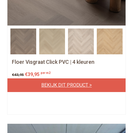
Floer Visgraat Click PVC | 4 kleuren
per m2
€
39,95
€
43,95
BEKIJK DIT PRODUCT >