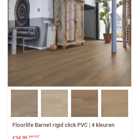
Floorlife Barnet rigid click PVC | 4 kleuren
per m2
€
34,95