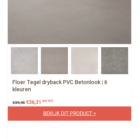
Floer Tegel dryback PVC Betonlook | 6
kleuren
per m2
€
36,31
€
39,95
BEKIJK DIT PRODUCT >