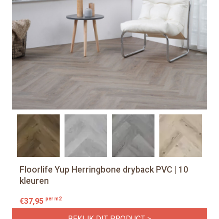
Floorlife Yup Herringbone dryback PVC | 10
kleuren
per m2
€
37,95
BEKIJK DIT PRODUCT >