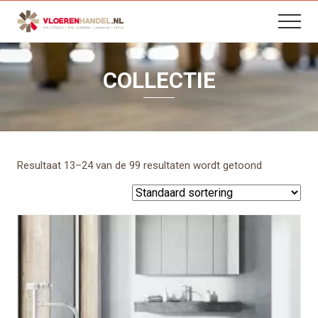
B
Menu
Skip
Skip
Skip
Menu
H
to
to
to
content
primary
footer
sidebar
COLLECTIE
Resultaat 13–24 van de 99 resultaten wordt getoond