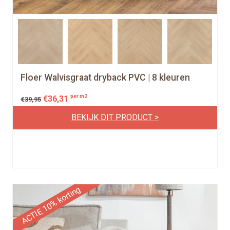
Floer Walvisgraat dryback PVC | 8 kleuren
per m2
€
36,31
€
39,95
BEKIJK DIT PRODUCT >
ACTIE 10% korting