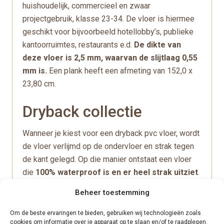
huishoudelijk, commercieel en zwaar
projectgebruik, klasse 23-34. De vloer is hiermee
geschikt voor bijvoorbeeld hotellobby’s, publieke
kantoorruimtes, restaurants e.d.
De dikte van
deze vloer is 2,5 mm, waarvan de slijtlaag 0,55
mm is.
Een plank heeft een afmeting van 152,0 x
23,80 cm.
Dryback collectie
Wanneer je kiest voor een dryback pvc vloer, wordt
de vloer verlijmd op de ondervloer en strak tegen
de kant gelegd. Op die manier ontstaat een vloer
die
100% waterproof is en er heel strak uitziet
.
Om tot zo’n strak resultaat te komen, moet de
Beheer toestemming
ondervloer mooi vlak zijn, dat bereiken we door de
vloer te egaliseren. De egaline is vloervolgend en
Om de beste ervaringen te bieden, gebruiken wij technologieën zoals
cookies om informatie over je apparaat op te slaan en/of te raadplegen.