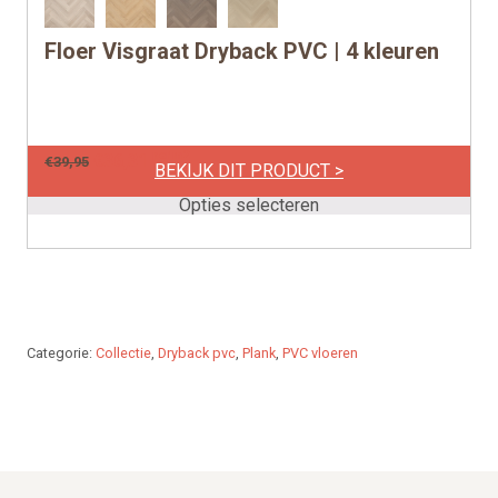
Floer Visgraat Dryback PVC | 4 kleuren
Dit
product
heeft
meerdere
per m2
€
36,31
€
39,95
variaties.
BEKIJK DIT PRODUCT >
Deze
Opties selecteren
optie
kan
gekozen
worden
op
Categorie:
Collectie
,
Dryback pvc
,
Plank
,
PVC vloeren
de
productpagina
Footer