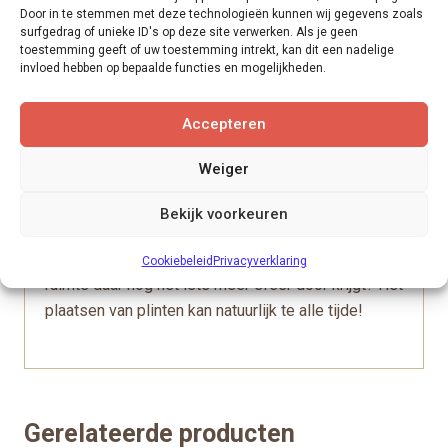
zorgt er dus niet voor dat de vloer waterpas komt
Door in te stemmen met deze technologieën kunnen wij gegevens zoals
te liggen, maar wel dat alle oneffenheden van het
surfgedrag of unieke ID's op deze site verwerken. Als je geen
toestemming geeft of uw toestemming intrekt, kan dit een nadelige
oppervlak verdwijnen. Wanneer je niet egaliseert,
invloed hebben op bepaalde functies en mogelijkheden.
kunnen kleine oneffenheden in de ondervloer je
nieuwe dryback vloer van onderaf aantasten,
Accepteren
waardoor je uiteindelijk (on)zichtbare problemen
krijgt met de vloer.
Weiger
Het plaatsen van
plinten is niet meer nodig
,
Bekijk voorkeuren
omdat de vloer tot strak tegen de kant kan worden
gelegd. Wil je toch plinten, omdat je vindt dat de
Cookiebeleid
Privacyverklaring
ruimte daar nog net iets meer sfeer door krijgt? Het
plaatsen van plinten kan natuurlijk te alle tijde!
Gerelateerde producten