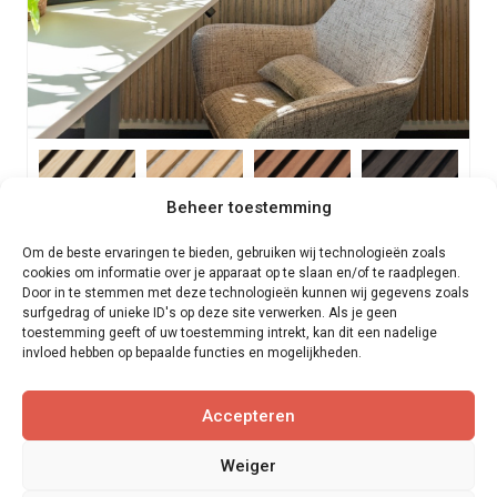
Beheer toestemming
Om de beste ervaringen te bieden, gebruiken wij technologieën zoals
Akupanel XL Wandpanelen 300 cm | 4 kleuren
cookies om informatie over je apparaat op te slaan en/of te raadplegen.
Door in te stemmen met deze technologieën kunnen wij gegevens zoals
surfgedrag of unieke ID's op deze site verwerken. Als je geen
per stuk
€
199,95
toestemming geeft of uw toestemming intrekt, kan dit een nadelige
invloed hebben op bepaalde functies en mogelijkheden.
BEKIJK DIT PRODUCT >
Accepteren
Weiger