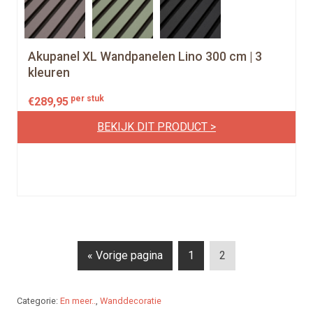
Akupanel XL Wandpanelen Lino 300 cm | 3
kleuren
per stuk
€
289,95
BEKIJK DIT PRODUCT >
P
P
« Vorige pagina
1
2
a
a
g
g
Categorie:
En meer..
,
Wanddecoratie
e
e