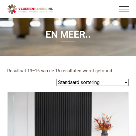
B
Menu
Skip
Skip
Skip
Menu
H
to
to
to
content
primary
footer
sidebar
EN MEER..
Resultaat 13–16 van de 16 resultaten wordt getoond