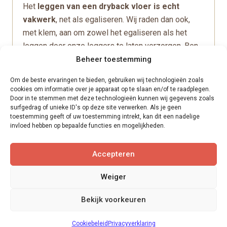
Het
leggen van een dryback vloer is echt
vakwerk
, net als egaliseren. Wij raden dan ook,
met klem, aan om zowel het egaliseren als het
leggen door onze leggers te laten verzorgen. Ben
je benieuwd naar onze scherpe legtarieven? Neem
Beheer toestemming
gerust contact op of kom langs in onze
Om de beste ervaringen te bieden, gebruiken wij technologieën zoals
vloerenwinkel
aan de Verlengde Gildenweg 25 in
cookies om informatie over je apparaat op te slaan en/of te raadplegen.
Emmeloord.
Door in te stemmen met deze technologieën kunnen wij gegevens zoals
surfgedrag of unieke ID's op deze site verwerken. Als je geen
toestemming geeft of uw toestemming intrekt, kan dit een nadelige
invloed hebben op bepaalde functies en mogelijkheden.
Accepteren
Gerelateerde producten
Weiger
Bekijk voorkeuren
Cookiebeleid
Privacyverklaring