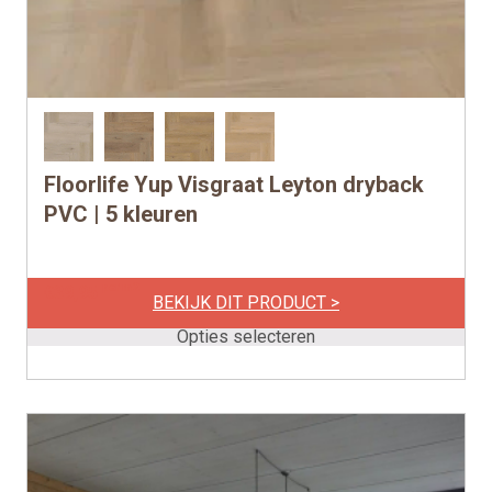
Floorlife Yup Visgraat Leyton dryback
Dit
product
PVC | 5 kleuren
heeft
meerdere
per m2
€
39,95
variaties.
BEKIJK DIT PRODUCT >
Deze
Opties selecteren
optie
kan
gekozen
worden
op