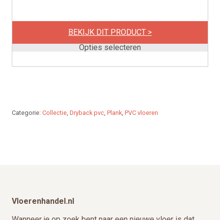
heeft
meerdere
per m2
€
49,95
variaties.
BEKIJK DIT PRODUCT >
Deze
Opties selecteren
optie
kan
gekozen
worden
op
Categorie:
Collectie
,
Dryback pvc
,
Plank
,
PVC vloeren
de
productpagina
Footer
Vloerenhandel.nl
Wanneer je op zoek bent naar een nieuwe vloer is dat