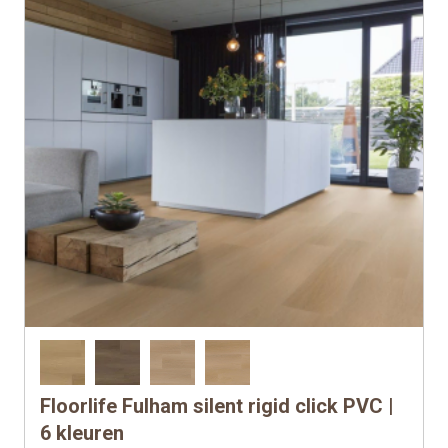
de
productpagina
Floorlife Fulham silent rigid click PVC |
Dit
product
6 kleuren