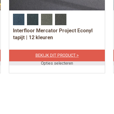
Interfloor Mercator Project Econyl
Dit
product
tapijt | 12 kleuren
heeft
meerdere
per m1
€
189,00
BEKIJK DIT PRODUCT >
variaties.
Deze
Opties selecteren
optie
kan
gekozen
worden
op
de
productpagina