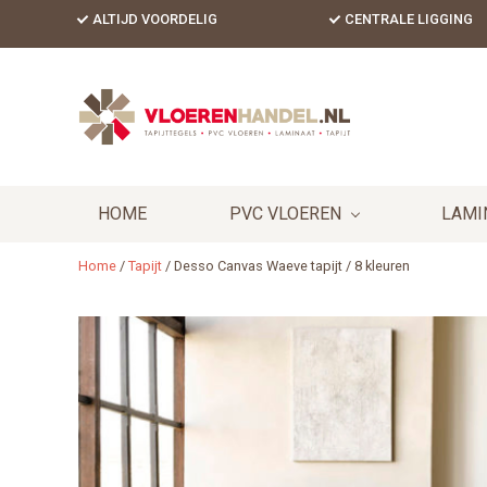
Skip
Skip
Skip
ALTIJD VOORDELIG
CENTRALE LIGGING
to
to
to
primary
content
footer
Header
navigation
Right
HOME
PVC VLOEREN
LAMI
Home
/
Tapijt
/
Desso Canvas Waeve tapijt / 8 kleuren