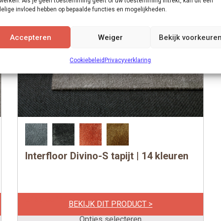
werken. Als je geen toestemming geeft of uw toestemming intrekt, kan dit een
elige invloed hebben op bepaalde functies en mogelijkheden.
Accepteren
Weiger
Bekijk voorkeure
Cookiebeleid
Privacyverklaring
Interfloor Divino-S tapijt | 14 kleuren
Dit
product
heeft
meerdere
per m1
€
269,00
BEKIJK DIT PRODUCT >
variaties.
Deze
Opties selecteren