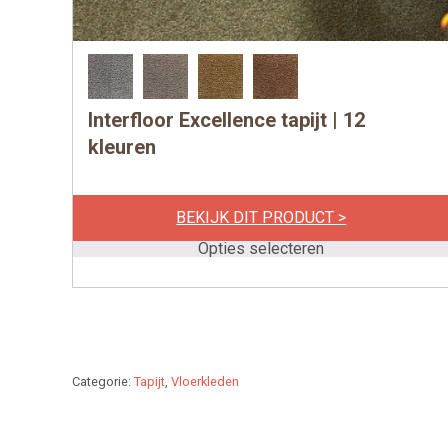
Interfloor Excellence tapijt | 12
Dit
product
kleuren
heeft
meerdere
per m1
€
214,00
BEKIJK DIT PRODUCT >
variaties.
Deze
Opties selecteren
optie
kan
gekozen
worden
op
Categorie:
Tapijt
,
Vloerkleden
de
productpagina