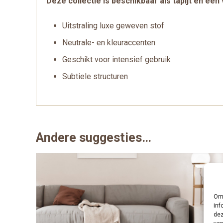
Deze collectie is beschikbaar als tapijt en een
Uitstraling luxe geweven stof
Neutrale- en kleuraccenten
Geschikt voor intensief gebruik
Subtiele structuren
Andere suggesties…
Om 
inf
dez