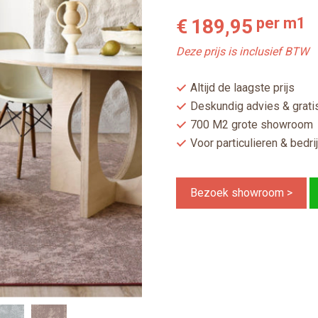
per m1
€
189,95
Deze prijs is inclusief BTW
Altijd de laagste prijs
Deskundig advies & gratis
700 M2 grote showroom
Voor particulieren & bedri
Bezoek showroom >