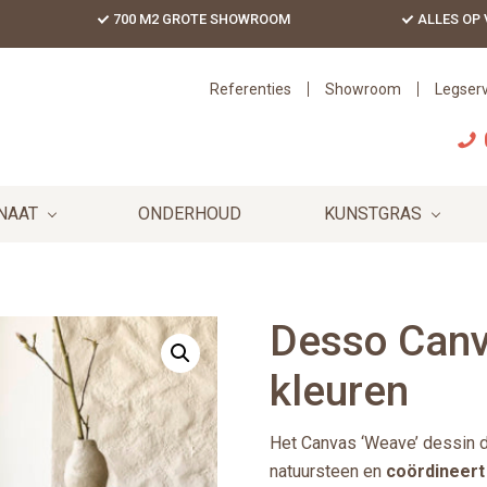
700 M2 GROTE SHOWROOM
ALLES OP
Referenties
Showroom
Legserv
NAAT
ONDERHOUD
KUNSTGRAS
Desso Canva
kleuren
Het Canvas ‘Weave’ dessin do
natuursteen en
coördineert