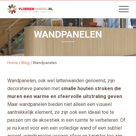
B
Menu
Skip
Skip
Menu
H
to
to
content
footer
WANDPANELEN
Home
/
Blog
/
Wandpanelen
Wandpanelen, ook wel lattenwanden genoemd, zijn
decoratieve panelen met
smalle houten stroken die
muren een warme en sfeervolle uitstraling geven.
Maar wandpanelen bieden niet alleen een visueel
aantrekkelijk element, ze zijn ook een ideaal toe te
passen om de akoestiek in een ruimte te verbeteren. Of
je nu kiest voor een een volledige wand of een subtiel
accent, wandpanelen voegen sfeer en karakter toe aan