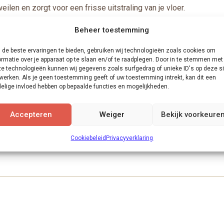
ilen en zorgt voor een frisse uitstraling van je vloer.
oer snel droogt.
Beheer toestemming
rt het uiterlijk van je vloer niet.
de beste ervaringen te bieden, gebruiken wij technologieën zoals cookies om
ormatie over je apparaat op te slaan en/of te raadplegen. Door in te stemmen met
e technologieën kunnen wij gegevens zoals surfgedrag of unieke ID's op deze si
 afbreekbaar.
werken. Als je geen toestemming geeft of uw toestemming intrekt, kan dit een
elige invloed hebben op bepaalde functies en mogelijkheden.
Accepteren
Weiger
Bekijk voorkeure
taande) vloer goed onderhoud en mooi kan houden? Kom dan gerus
Cookiebeleid
Privacyverklaring