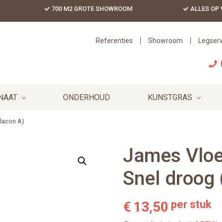
700 M2 GROTE SHOWROOM
ALLES OP
Referenties
Showroom
Legserv
NAAT
ONDERHOUD
KUNSTGRAS
Flacon A)
James Vloe
Snel droog 
per stuk
€
13,50