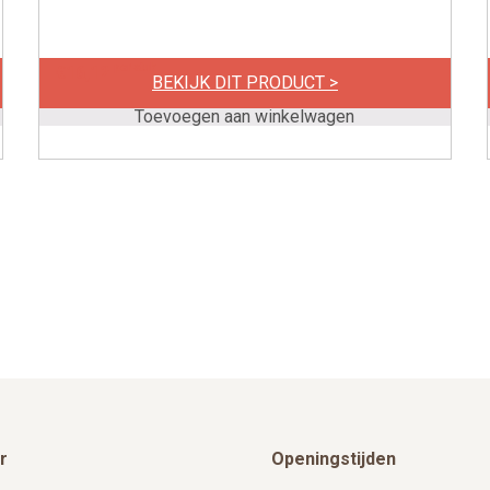
per stuk
€
16,12
BEKIJK DIT PRODUCT >
Toevoegen aan winkelwagen
r
Openingstijden