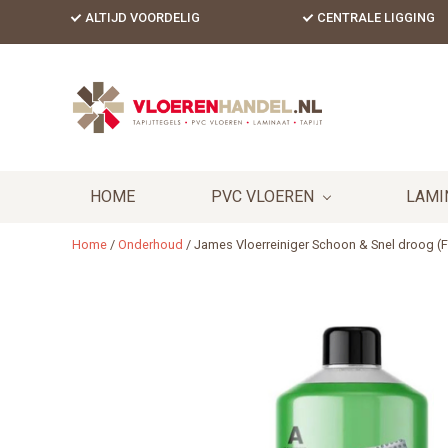
Skip
Skip
Skip
ALTIJD VOORDELIG
CENTRALE LIGGING
to
to
to
primary
content
footer
Header
navigation
Right
HOME
PVC VLOEREN
LAMI
Home
/
Onderhoud
/
James Vloerreiniger Schoon & Snel droog (