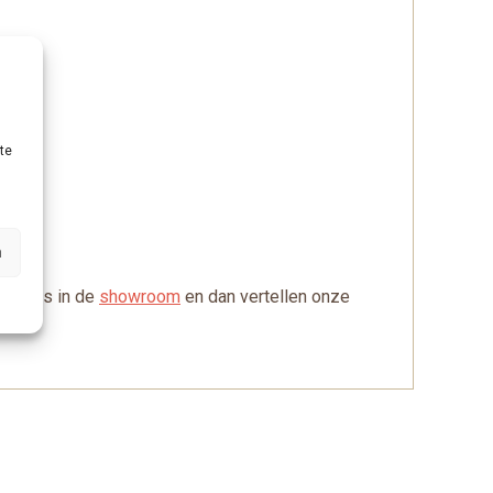
te
n
t langs in de
showroom
en dan vertellen onze