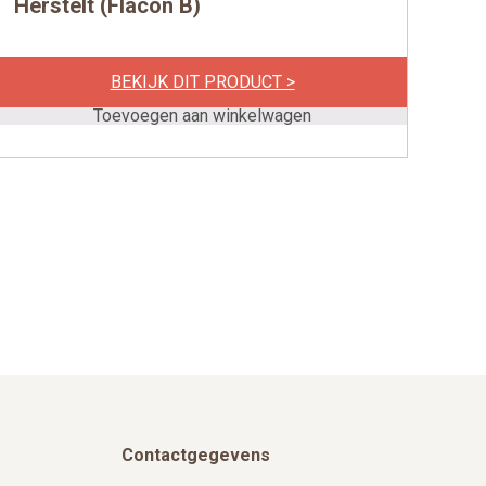
Herstelt (Flacon B)
per stuk
€
12,81
BEKIJK DIT PRODUCT >
Toevoegen aan winkelwagen
Contactgegevens