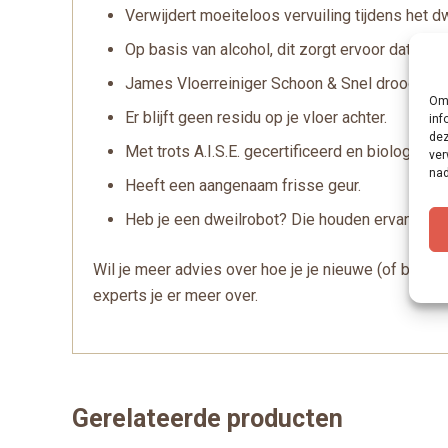
Verwijdert moeiteloos vervuiling tijdens het dwe
Op basis van alcohol, dit zorgt ervoor dat je vl
James Vloerreiniger Schoon & Snel droog verande
Om 
Er blijft geen residu op je vloer achter.
inf
dez
Met trots A.I.S.E. gecertificeerd en biologisch
ver
nad
Heeft een aangenaam frisse geur.
Heb je een dweilrobot? Die houden ervan!
Wil je meer advies over hoe je je nieuwe (of bes
experts je er meer over.
Gerelateerde producten