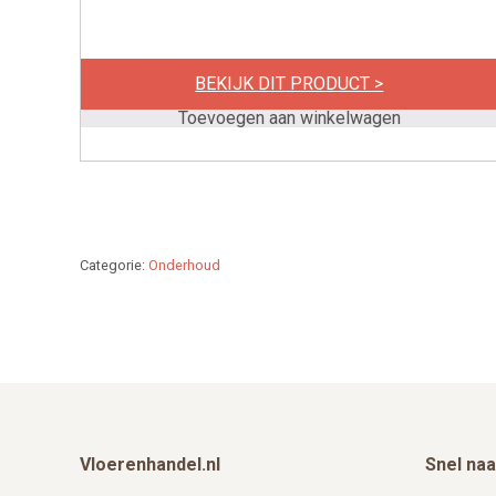
per stuk
€
19,42
BEKIJK DIT PRODUCT >
Toevoegen aan winkelwagen
Categorie:
Onderhoud
Footer
Vloerenhandel.nl
Snel naa