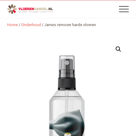
B
Menu
Skip
Skip
Menu
H
to
to
content
footer
Home
/
Onderhoud
/
James remover harde vloeren