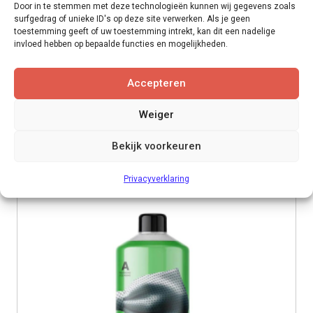
Door in te stemmen met deze technologieën kunnen wij gegevens zoals
surfgedrag of unieke ID's op deze site verwerken. Als je geen
toestemming geeft of uw toestemming intrekt, kan dit een nadelige
invloed hebben op bepaalde functies en mogelijkheden.
James Basisreiniger (flacon 1)
Accepteren
Weiger
per stuk
€
12,81
BEKIJK DIT PRODUCT >
Bekijk voorkeuren
Toevoegen aan winkelwagen
Privacyverklaring