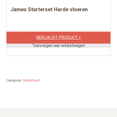
James Starterset Harde vloeren
per stuk
€
24,75
BEKIJK DIT PRODUCT >
Toevoegen aan winkelwagen
Categorie:
Onderhoud
Footer