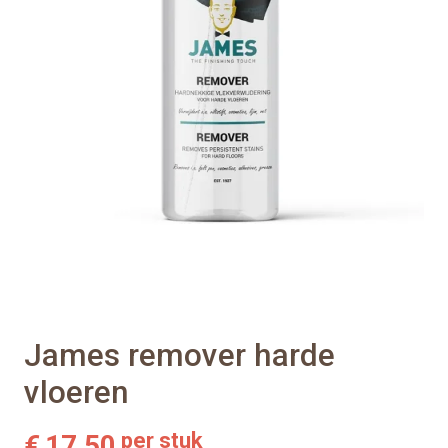
James remover harde
vloeren
per stuk
€
17,50