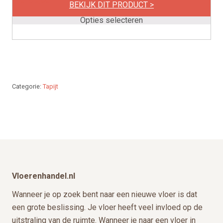
€
159,00
variaties.
BEKIJK DIT PRODUCT >
Deze
Opties selecteren
optie
kan
gekozen
worden
op
Categorie:
Tapijt
de
productpagina
Footer
Vloerenhandel.nl
Wanneer je op zoek bent naar een nieuwe vloer is dat
een grote beslissing. Je vloer heeft veel invloed op de
uitstraling van de ruimte. Wanneer je naar een vloer in