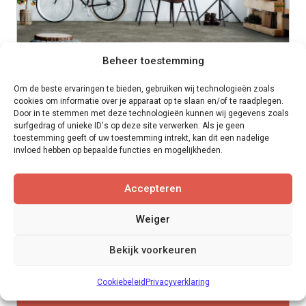
Beheer toestemming
Om de beste ervaringen te bieden, gebruiken wij technologieën zoals
cookies om informatie over je apparaat op te slaan en/of te raadplegen.
Door in te stemmen met deze technologieën kunnen wij gegevens zoals
surfgedrag of unieke ID's op deze site verwerken. Als je geen
toestemming geeft of uw toestemming intrekt, kan dit een nadelige
invloed hebben op bepaalde functies en mogelijkheden.
Accepteren
Interfloor Myscrete tapijt | 10 kleuren
Dit
Weiger
product
Bekijk voorkeuren
heeft
meerdere
Cookiebeleid
Privacyverklaring
per m1
€
204,00
variaties.
BEKIJK DIT PRODUCT >