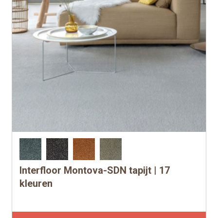
Interfloor Montova-SDN tapijt | 17
Dit
product
kleuren
heeft
meerdere
per m1