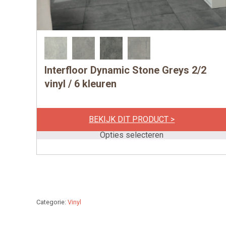
Interfloor Dynamic Stone Greys 2/2
Dit
product
vinyl / 6 kleuren
heeft
meerdere
per m1
€
114,00
BEKIJK DIT PRODUCT >
variaties.
Deze
Opties selecteren
optie
kan
gekozen
worden
op
Categorie:
Vinyl
de