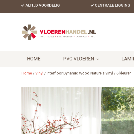
Skip
Skip
Skip
ALTIJD VOORDELIG
CENTRALE LIGGING
to
to
to
primary
content
footer
Header
navigation
Right
HOME
PVC VLOEREN
LAMI
Home
/
Vinyl
/
Interfloor Dynamic Wood Naturels vinyl / 6 kleuren