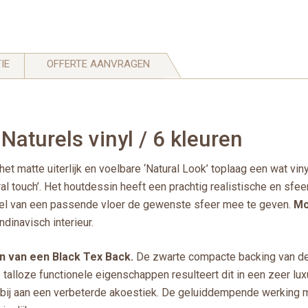
IE
OFFERTE AANVRAGEN
aturels vinyl / 6 kleuren
t matte uiterlijk en voelbare ‘Natural Look’ toplaag een wat vinyl
ral touch’. Het houtdessin heeft een prachtig realistische en sfeer
ddel van een passende vloer de gewenste sfeer mee te geven.
Mod
ndinavisch interieur.
en van een Black Tex Back.
De zwarte compacte backing van de o
alloze functionele eigenschappen resulteert dit in een zeer luxu
bij aan een verbeterde akoestiek. De geluiddempende werking maa