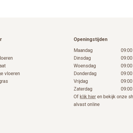
productpagina
r
Openingstijden
Maandag
09:00
loeren
Dinsdag
09:00
aat
Woensdag
09:00
ge vloeren
Donderdag
09:00
gras
Vrijdag
09:00
Zaterdag
09:00
Of
klik hier
en bekijk onze 
alvast online