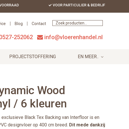
 VOORRAAD
VOOR PARTICULIER & BEDRIJF
Bef
Hea
ice
Blog
Contact
0527-252062
info@vloerenhandel.nl
PROJECTSTOFFERING
EN MEER..
 Dynamic Wood
yl / 6 kleuren
exclusieve Black Tex Backing van Interfloor is en
e PVC designvloer op 400 cm breed.
Dit mede dankzij