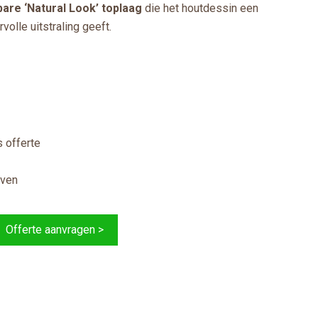
bare ‘Natural Look’ toplaag
die het houtdessin een
volle uitstraling geeft.
 offerte
jven
Offerte aanvragen >