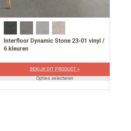
Interfloor Dynamic Stone 23-01 vinyl /
Dit
product
6 kleuren
heeft
meerdere
per m1
€
114,00
BEKIJK DIT PRODUCT >
variaties.
Deze
Opties selecteren
optie
kan
gekozen
worden
op
de