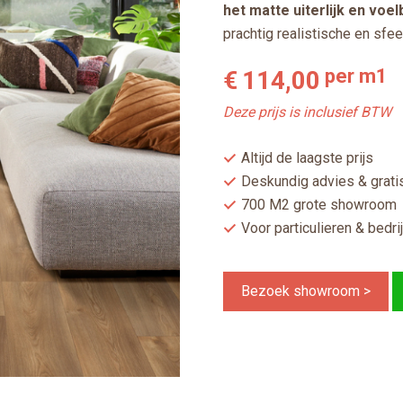
het matte uiterlijk en voel
prachtig realistische en sfeer
per m1
€
114,00
Deze prijs is inclusief BTW
Altijd de laagste prijs
Deskundig advies & gratis
700 M2 grote showroom
Voor particulieren & bedri
Bezoek showroom >