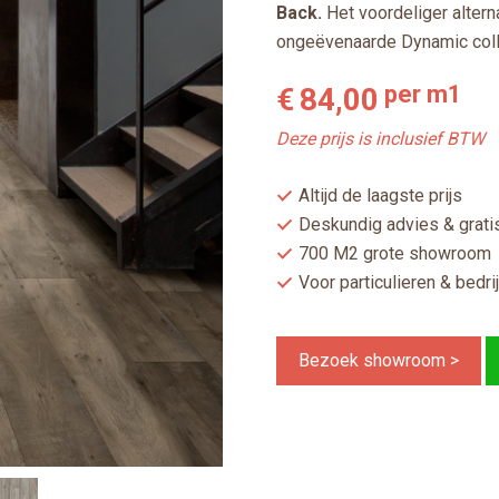
Back.
Het voordeliger altern
ongeëvenaarde Dynamic coll
per m1
€
84,00
Deze prijs is inclusief BTW
Altijd de laagste prijs
Deskundig advies & gratis
700 M2 grote showroom
Voor particulieren & bedri
Bezoek showroom >