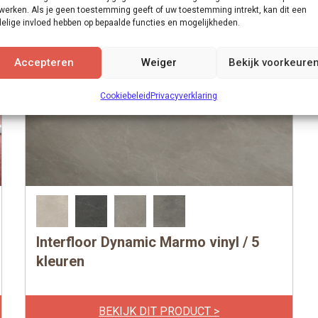
werken. Als je geen toestemming geeft of uw toestemming intrekt, kan dit een
elige invloed hebben op bepaalde functies en mogelijkheden.
Accepteren
Weiger
Bekijk voorkeure
Cookiebeleid
Privacyverklaring
Interfloor Dynamic Marmo vinyl / 5
Dit
product
kleuren
heeft
meerdere
per m1
€
114,00
BEKIJK DIT PRODUCT >
variaties.