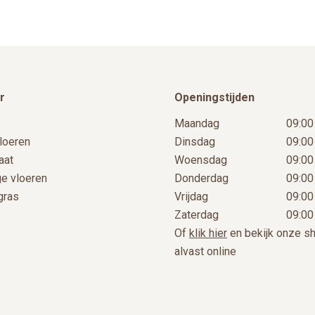
productpagina
r
Openingstijden
Maandag
09:00
loeren
Dinsdag
09:00
aat
Woensdag
09:00
ge vloeren
Donderdag
09:00
gras
Vrijdag
09:00
Zaterdag
09:00
Of
klik hier
en bekijk onze 
alvast online