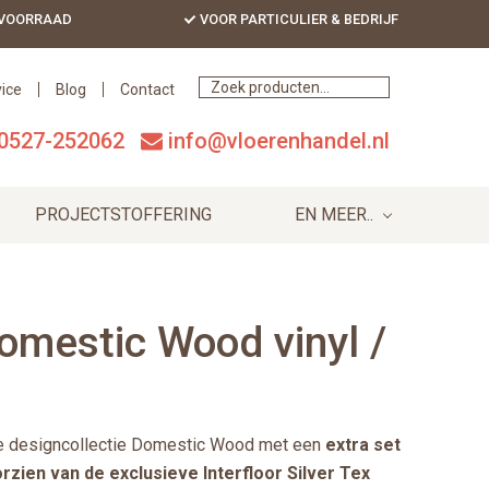
 VOORRAAD
VOOR PARTICULIER & BEDRIJF
Bef
Hea
ice
Blog
Contact
0527-252062
info@vloerenhandel.nl
PROJECTSTOFFERING
EN MEER..
Domestic Wood vinyl /
eke designcollectie Domestic Wood met een
extra set
rzien van de exclusieve Interfloor Silver Tex