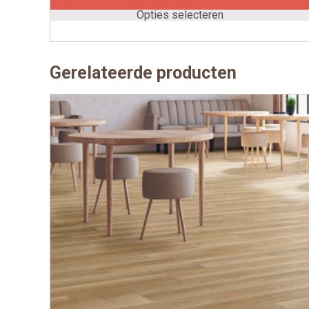
Deze
Opties selecteren
optie
kan
gekozen
Gerelateerde producten
worden
op
de
productpagina