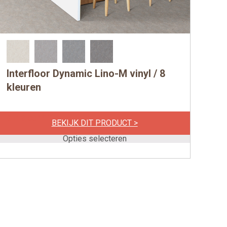
Interfloor Dynamic Lino-M vinyl / 8
Dit
product
kleuren
heeft
meerdere
per m1
€
119,00
BEKIJK DIT PRODUCT >
variaties.
Deze
Opties selecteren
optie
kan
gekozen
worden
op
de