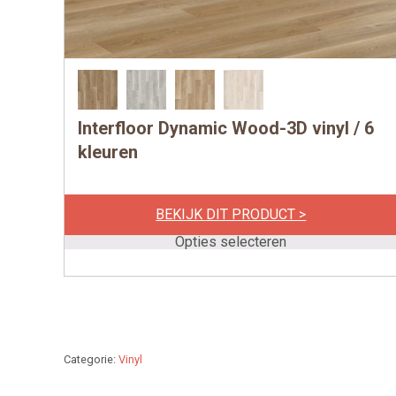
Interfloor Dynamic Wood-3D vinyl / 6
Dit
product
kleuren
heeft
meerdere
per m1
€
119,00
BEKIJK DIT PRODUCT >
variaties.
Deze
Opties selecteren
optie
kan
gekozen
worden
op
Categorie:
Vinyl
de