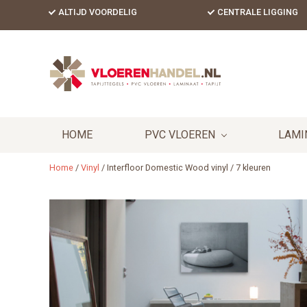
Skip
Skip
Skip
ALTIJD VOORDELIG
CENTRALE LIGGING
to
to
to
primary
content
footer
Header
navigation
Right
HOME
PVC VLOEREN
LAMI
Home
/
Vinyl
/
Interfloor Domestic Wood vinyl / 7 kleuren