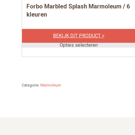
Forbo Marbled Splash Marmoleum / 6
Dit
product
kleuren
heeft
meerdere
per m2
€
44,50
BEKIJK DIT PRODUCT >
variaties.
Deze
Opties selecteren
optie
kan
gekozen
worden
op
Categorie:
Marmoleum
de
productpagina
Footer