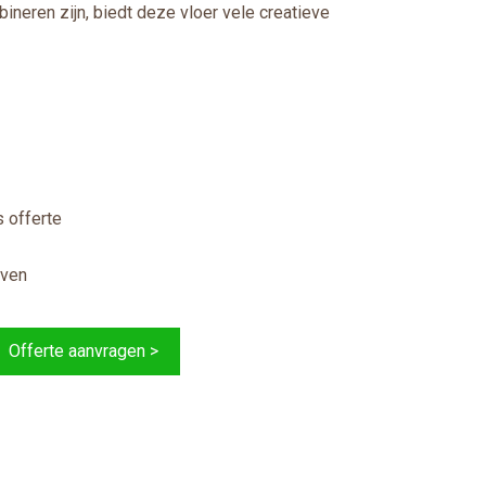
ineren zijn, biedt deze vloer vele creatieve
 offerte
jven
Offerte aanvragen >