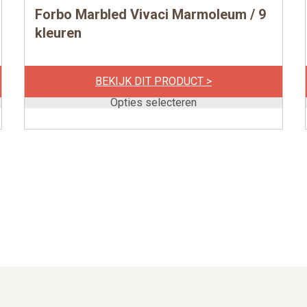
Forbo Marbled Vivaci Marmoleum / 9
Dit
product
kleuren
heeft
meerdere
per m2
€
44,50
BEKIJK DIT PRODUCT >
variaties.
Deze
Opties selecteren
optie
kan
gekozen
worden
op
de
productpagina