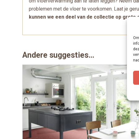
om vloerverwarming aan te laten leggen? Neem dan 
problemen met de vloer te voorkomen. Laat je ger
kunnen we een deel van de collectie op grote s
Om 
inf
dez
Andere suggesties…
ver
nad