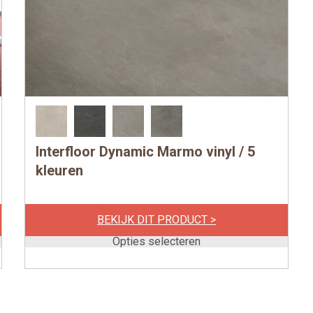
Interfloor Dynamic Marmo vinyl / 5
Dit
product
kleuren
heeft
meerdere
per m1
€
114,00
BEKIJK DIT PRODUCT >
variaties.
Deze
Opties selecteren
optie
kan
gekozen