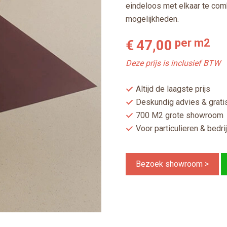
eindeloos met elkaar te comb
mogelijkheden.
per m2
€
47,00
Deze prijs is inclusief BTW
Altijd de laagste prijs
Deskundig advies & gratis
700 M2 grote showroom
Voor particulieren & bedri
Bezoek showroom >