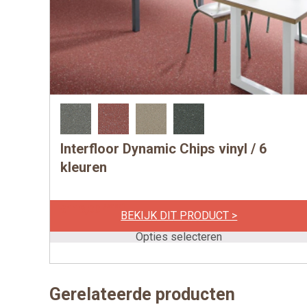
Interfloor Dynamic Chips vinyl / 6
Dit
product
kleuren
heeft
meerdere
per m1
€
119,00
BEKIJK DIT PRODUCT >
variaties.
Deze
Opties selecteren
optie
kan
gekozen
Gerelateerde producten