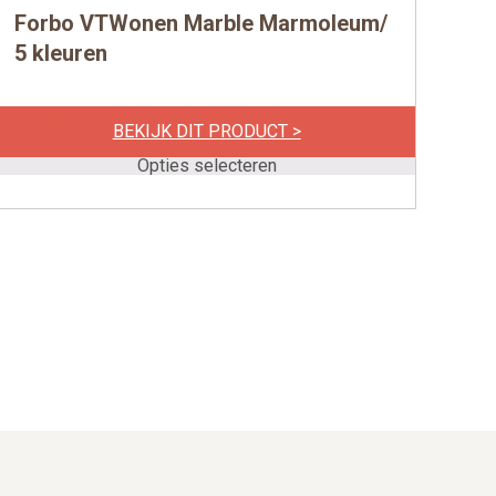
Forbo VTWonen Marble Marmoleum/
Dit
product
5 kleuren
heeft
meerdere
per m2
€
47,00
BEKIJK DIT PRODUCT >
variaties.
Deze
Opties selecteren
optie
kan
gekozen
worden
op
de
productpagina