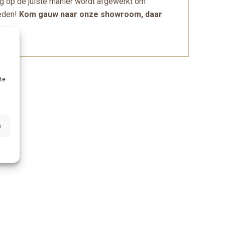
ng op de juiste manier wordt afgewerkt om
heden!
Kom gauw naar onze showroom, daar
te
n