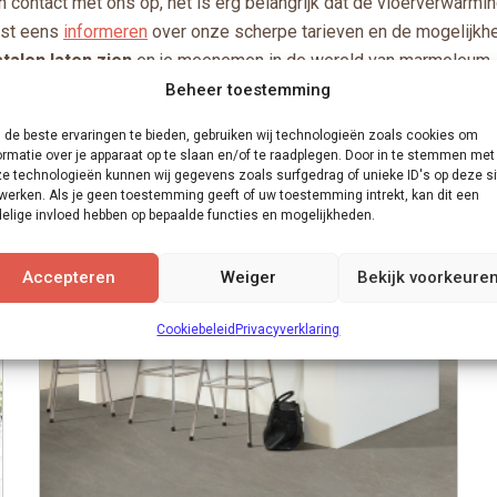
contact met ons op, het is erg belangrijk dat de vloerverwarmi
ust eens
informeren
over onze scherpe tarieven en de mogelijk
talen laten zien
en je meenemen in de wereld van marmoleum.
Beheer toestemming
de beste ervaringen te bieden, gebruiken wij technologieën zoals cookies om
ormatie over je apparaat op te slaan en/of te raadplegen. Door in te stemmen met
e technologieën kunnen wij gegevens zoals surfgedrag of unieke ID's op deze si
werken. Als je geen toestemming geeft of uw toestemming intrekt, kan dit een
elige invloed hebben op bepaalde functies en mogelijkheden.
Accepteren
Weiger
Bekijk voorkeure
Cookiebeleid
Privacyverklaring