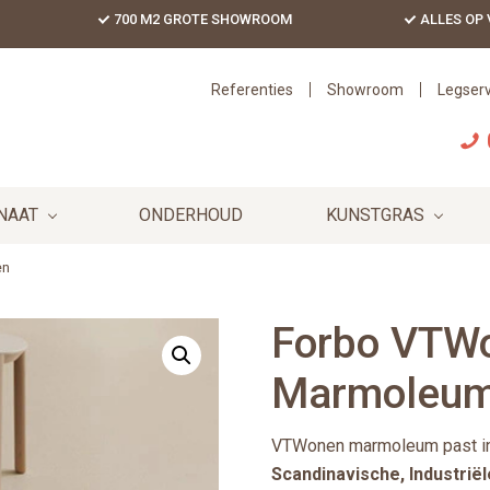
700 M2 GROTE SHOWROOM
ALLES OP
Referenties
Showroom
Legserv
NAAT
ONDERHOUD
KUNSTGRAS
en
Forbo VTWo
Marmoleum/
VTWonen marmoleum past in v
Scandinavische, Industrië