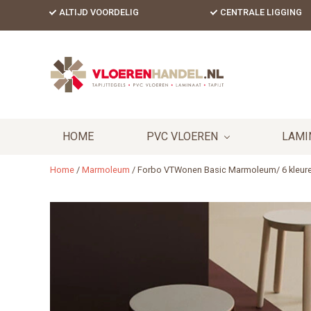
Skip
Skip
Skip
ALTIJD VOORDELIG
CENTRALE LIGGING
to
to
to
primary
content
footer
Header
navigation
Right
HOME
PVC VLOEREN
LAMI
Home
/
Marmoleum
/
Forbo VTWonen Basic Marmoleum/ 6 kleur