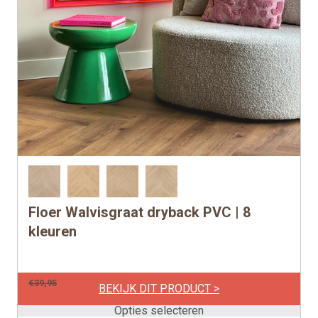
Floer Walvisgraat dryback PVC | 8
Dit
product
kleuren
heeft
meerdere
per m2
€
36,31
€
39,95
variaties.
BEKIJK DIT PRODUCT >
Deze
Opties selecteren