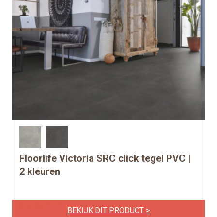
Floorlife Victoria SRC click tegel PVC |
Dit
product
2 kleuren
heeft
meerdere
per m2
€
49,95
variaties.
BEKIJK DIT PRODUCT >