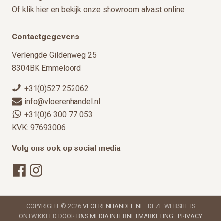
Of
klik hier
en bekijk onze showroom alvast online
Contactgegevens
Verlengde Gildenweg 25
8304BK Emmeloord
+31(0)527 252062
info@vloerenhandel.nl
+31(0)6 300 77 053
KVK: 97693006
Volg ons ook op social media
COPYRIGHT © 2026
VLOERENHANDEL.NL
· DEZE WEBSITE IS
ONTWIKKELD DOOR
B&S MEDIA INTERNETMARKETING
·
PRIVACY