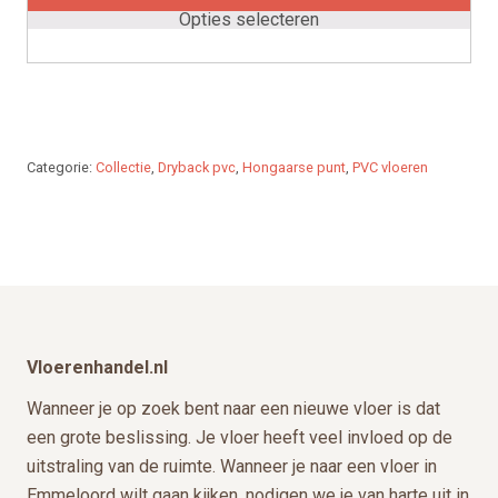
Deze
Opties selecteren
optie
kan
gekozen
worden
op
Categorie:
Collectie
,
Dryback pvc
,
Hongaarse punt
,
PVC vloeren
de
productpagina
Footer
Vloerenhandel.nl
Wanneer je op zoek bent naar een nieuwe vloer is dat
een grote beslissing. Je vloer heeft veel invloed op de
uitstraling van de ruimte. Wanneer je naar een vloer in
Emmeloord wilt gaan kijken, nodigen we je van harte uit in