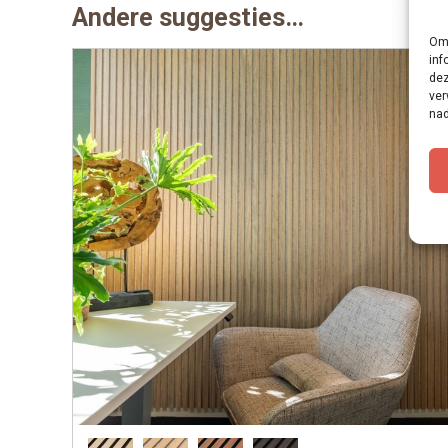
Andere suggesties…
Om 
inf
dez
ver
nad