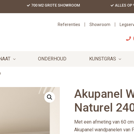
700 M2 GROTE SHOWROOM
ALLES OP
Referenties
Showroom
Legserv
NAAT
ONDERHOUD
KUNSTGRAS
m
Akupanel 
Naturel 24
Met een afmeting van 60 cm
Akupanel wandpanelen van Flo