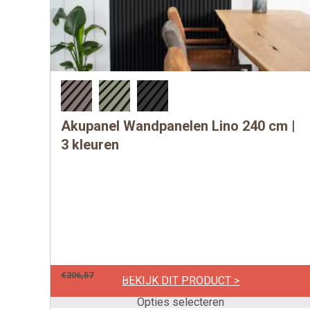
Akupanel Wandpanelen Lino 240 cm |
Dit
product
3 kleuren
heeft
meerdere
variaties.
Deze
optie
kan
gekozen
per stuk
€
206,57
€
206,57
BEKIJK DIT PRODUCT >
worden
Opties selecteren
op