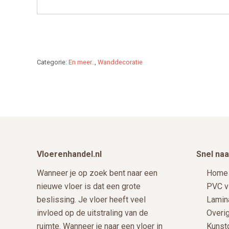
de
productpagina
Categorie:
En meer..
,
Wanddecoratie
Footer
Vloerenhandel.nl
Snel naa
Wanneer je op zoek bent naar een
Home
nieuwe vloer is dat een grote
PVC v
beslissing. Je vloer heeft veel
Lamin
invloed op de uitstraling van de
Overi
ruimte. Wanneer je naar een vloer in
Kunst