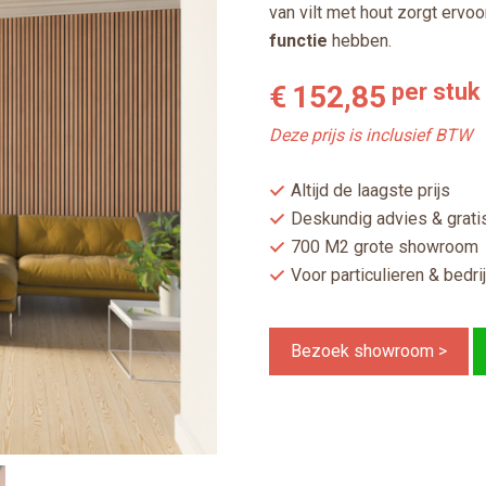
van vilt met hout zorgt erv
functie
hebben.
per stuk
€
152,85
Deze prijs is inclusief BTW
Altijd de laagste prijs
Deskundig advies & gratis
700 M2 grote showroom
Voor particulieren & bedri
Bezoek showroom >