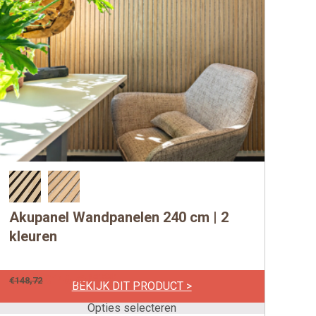
Akupanel Wandpanelen 240 cm | 2
Dit
product
kleuren
heeft
meerdere
per stuk
€
148,72
€
148,72
BEKIJK DIT PRODUCT >
variaties.
Deze
Opties selecteren