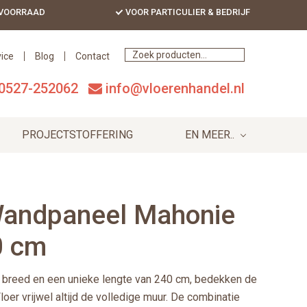
 VOORRAAD
VOOR PARTICULIER & BEDRIJF
Bef
Hea
ice
Blog
Contact
0527-252062
info@vloerenhandel.nl
PROJECTSTOFFERING
EN MEER..
Wandpaneel Mahonie
0 cm
 breed en een unieke lengte van 240 cm, bedekken de
er vrijwel altijd de volledige muur. De combinatie