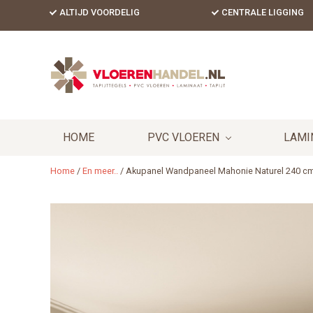
Skip
Skip
Skip
ALTIJD VOORDELIG
CENTRALE LIGGING
to
to
to
primary
content
footer
Header
navigation
Right
HOME
PVC VLOEREN
LAMI
Home
/
En meer..
/
Akupanel Wandpaneel Mahonie Naturel 240 c