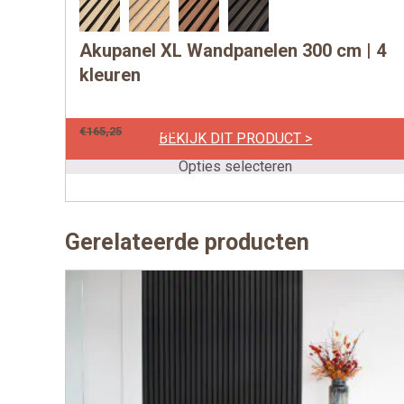
Akupanel XL Wandpanelen 300 cm | 4
Dit
product
kleuren
heeft
meerdere
per stuk
€
165,25
€
165,25
BEKIJK DIT PRODUCT >
variaties.
Deze
Opties selecteren
optie
kan
gekozen
Gerelateerde producten
worden
op
de
productpagina