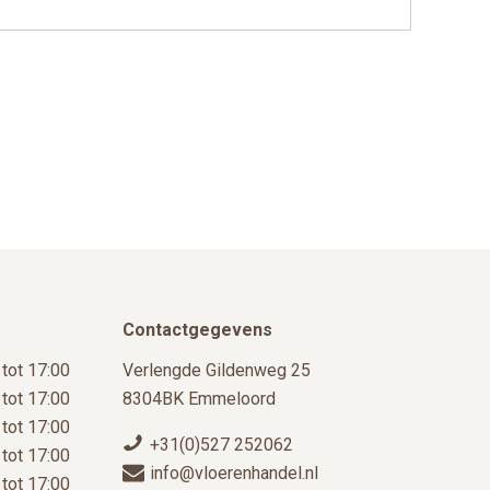
optie
kan
gekozen
worden
op
de
productpagina
Contactgegevens
 tot 17:00
Verlengde Gildenweg 25
 tot 17:00
8304BK Emmeloord
 tot 17:00
+31(0)527 252062
 tot 17:00
info@vloerenhandel.nl
 tot 17:00