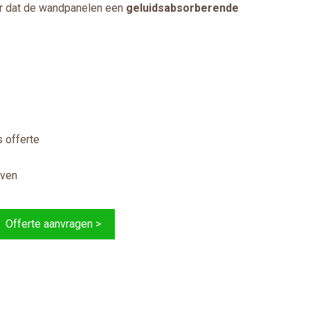
oor dat de wandpanelen een
geluidsabsorberende
 offerte
jven
Offerte aanvragen >