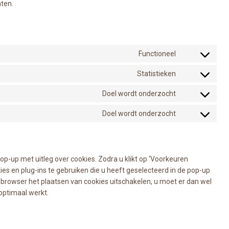
aten.
Functioneel
Consent
to
Statistieken
Consent
service
to
wordpress
Doel wordt onderzocht
Consent
service
to
sourcebuster-
Doel wordt onderzocht
Consent
service
js
to
google-
service
fonts
diversen
op-up met uitleg over cookies. Zodra u klikt op ‘Voorkeuren
s en plug-ins te gebruiken die u heeft geselecteerd in de pop-up
 browser het plaatsen van cookies uitschakelen, u moet er dan wel
optimaal werkt.