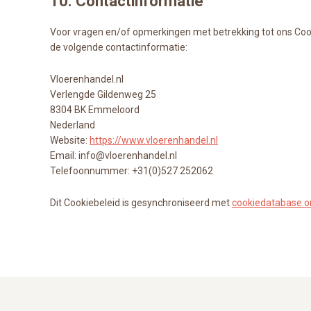
10. Contactinformatie
Voor vragen en/of opmerkingen met betrekking tot ons Coo
de volgende contactinformatie:
Vloerenhandel.nl
Verlengde Gildenweg 25
8304 BK Emmeloord
Nederland
Website:
https://www.vloerenhandel.nl
Email:
info@
vloerenhandel.nl
Telefoonnummer: +31(0)527 252062
Dit Cookiebeleid is gesynchroniseerd met
cookiedatabase.o
Footer