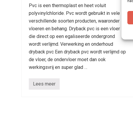
nad
Pvc is een thermoplast en heet voluit
polyvinylchloride. Pvc wordt gebruikt in vele
verschillende soorten producten, waaronder
vloeren en behang. Dryback pvc is een vloer
die direct op een egaliseerde ondergrond
wordt verlijmd. Verwerking en onderhoud
dryback pvc Een dryback pvc wordt verlijmd op
de vloer, de ondervloer moet dan ook
werkingsvrij en super glad …
Lees meer
W
a
t
i
s
e
e
n
d
r