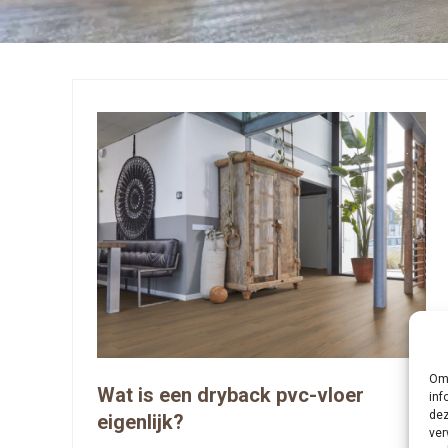
Om 
Wat is een dryback pvc-vloer
inf
dez
eigenlijk?
ver