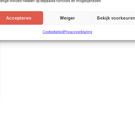
elige invloed hebben op bepaalde functies en mogelijkheden.
Accepteren
Weiger
Bekijk voorkeure
Cookiebeleid
Privacyverklaring